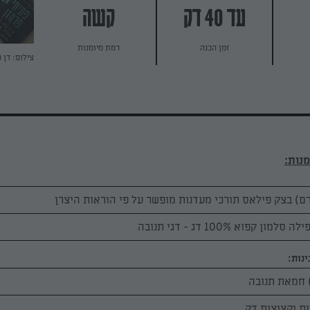
עד 40 דק
קשה
זמן הכנה
רמת מיומנות
צילום: דן 
נות: