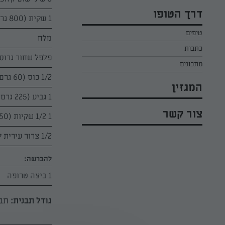
כל הקינוחים לפסח
אפרת ליכטנשטט
דרך הטופו
1 שקית (800 גרם) עלי תרד "סנפרוסט" מופשרים וסחוטים היטב
סלטים לפסח
קארין בנולול
טיפים
עוגיות לפסח
מלח
מירי כהן
כתבות
רובי מיכאל
פלפל שחור גרוס
מתכונים
1/2 כוס (60 גרם) פירורי לחם
המגזין
1 גביע (225 גרם) גבינת נפוליאון בטעם טבעי 16% או 24%
צור קשר
1 1/2 שקיות (150 גרם) פתיתי פרמזן COLLECTION
1/2 צרור עירית קצוץ דק
להברשה:
1 ביצה טרופה
גודל תבנית:
תבנ