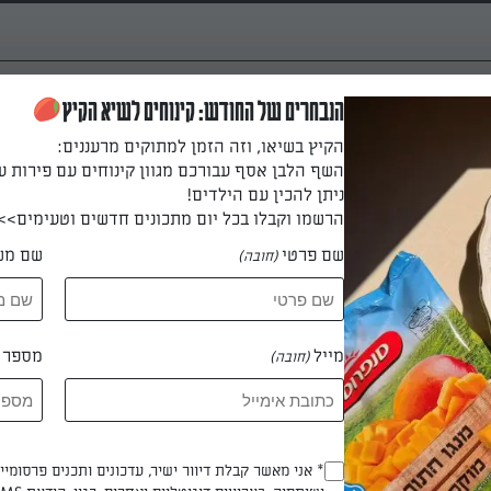
הנבחרים של החודש: קינוחים לשיא הקיץ
הקיץ בשיאו, וזה הזמן למתוקים מרעננים:
המלית: שמים במחבת גדול
השף הלבן אסף עבורכם מגוון קינוחים עם פירות ע
את התרד ומטגנים 5-4 דקות, עד שהוא מתרכך. מתבלים במלח ובפלפל שחור, מערבבי
ניתן להכין עם הילדים!
את פירורי הלחם, הגבינות והעירית ומערבבים היטב.
הרשמו וקבלו בכל יום מתכונים חדשים וטעימים>>
שם פרטי
שם מש
(חובה)
 דקות
מייל
מספר ט
(חובה)
ת התנור בנייר אפייה.
Opt_In
* אני מאשר קבלת דיוור ישיר, עדכונים ותכנים פרסומי
שים על משטח העבודה נייר אפייה נקי ופותחים עליו את הבצק. מניחים