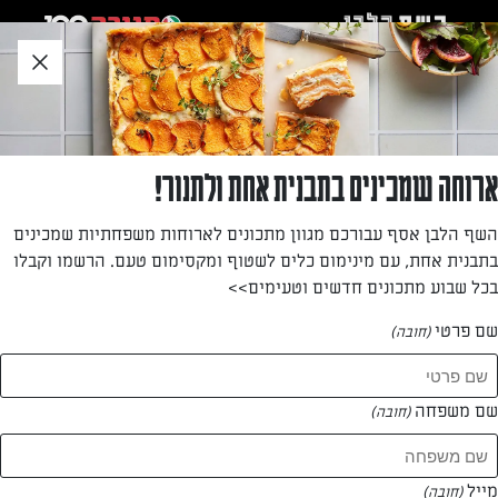
לג
אזור
וכן
חתון
»
»
דף הבית
...
צלי בשר בתוספת ריבת בצל
צלי בשר בתוספת ריבת בצל
ארוחה שמכינים בתבנית אחת ולתנור!
מתלבטים על מנה עיקרית לחג או לארוחת שישי? לכו על צלי
השף הלבן אסף עבורכם מגוון מתכונים לארוחות משפחתיות שמכינים
עסיסי קלאסי בתוספת ירקות בתנור שמכינים בקלי קלות
בתבנית אחת, עם מינימום כלים לשטוף ומקסימום טעם. הרשמו וקבלו
בכל שבוע מתכונים חדשים וטעימים>>
מאת: רויטל אונגר
שם פרטי
(חובה)
שם משפחה
(חובה)
מייל
(חובה)