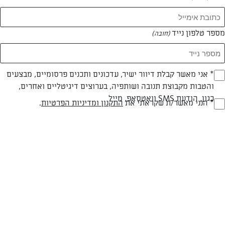
מספר טלפון נייד
(חובה)
* אני מאשר קבלת דיוור ישיר, עדכונים ותכנים פרסומיים, מבצעים
(חובה)
והטבות מקבוצת תנובה ושותפיה, בערוצים דיגיטליים ואחרים,
כגון, הודעת SMS וואטסאפ, מייל
* הנני מאשר/ת שקראתי את
התקנון ומדיניות הפרטיות
.
(חובה)
בשרי
עד 40 דק
קשה
סוג מתכון
זמן הכנה
רמת מיומנות
המרכיבים ל 6:
לצלי: