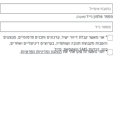
מספר טלפון נייד
(חובה)
* אני מאשר קבלת דיוור ישיר, עדכונים ותכנים פרסומיים, מבצעים
(חובה)
והטבות מקבוצת תנובה ושותפיה, בערוצים דיגיטליים ואחרים,
כגון, הודעת SMS וואטסאפ, מייל
* הנני מאשר/ת שקראתי את
התקנון ומדיניות הפרטיות
.
(חובה)
בשרי
מעל שעה
בינונית
סוג מתכון
זמן הכנה
רמת מיומנות