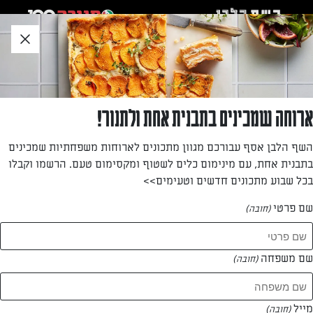
לג
אזור
וכן
חתון
»
»
דף הבית
...
סלט קינואה, אפרסמון, גבינה בולגרית מעודנת, בצל ירוק וגרעיני דלעת 
סלט קינואה, אפרסמון, גבינה בולגרית מעודנת,
ארוחה שמכינים בתבנית אחת ולתנור!
בצל ירוק וגרעיני דלעת קלויים
השף הלבן אסף עבורכם מגוון מתכונים לארוחות משפחתיות שמכינים
בתבנית אחת, עם מינימום כלים לשטוף ומקסימום טעם. הרשמו וקבלו
סלט מזין במיוחד, צבעוני וטעים
בכל שבוע מתכונים חדשים וטעימים>>
מאת: עורך השף הלבן
שם פרטי
(חובה)
שם משפחה
(חובה)
מייל
(חובה)