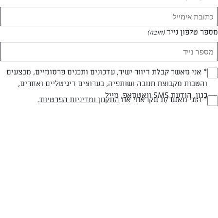
מספר טלפון נייד
(חובה)
* אני מאשר קבלת דיוור ישיר, עדכונים ותכנים פרסומיים, מבצעים
(חובה)
והטבות מקבוצת תנובה ושותפיה, בערוצים דיגיטליים ואחרים,
כגון, הודעת SMS וואטסאפ, מייל
* הנני מאשר/ת שקראתי את
התקנון ומדיניות הפרטיות
.
(חובה)
חלבי
עד 20 דק
קלה
סוג מתכון
זמן הכנה
רמת מיומנות
המרכיבים ל 3:
1 כוס קינואה (מומלץ מסוג קינואה רויאל, להשיג בחנויות טבע)