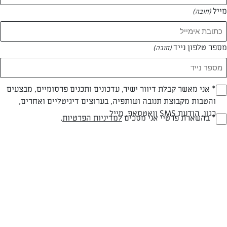
מייל
(חובה)
מספר טלפון נייד
(חובה)
Opt_I
* אני מאשר קבלת דיוור ישיר, עדכונים ותכנים פרסומיים, מבצעים
והטבות מקבוצת תנובה ושותפיה, בערוצים דיגיטליים ואחרים,
(חובה)
כגון, הודעת SMS וואטסאפ, מייל
RegulationsApprove
* בהשארת פרטיי אני מסכים
למדיניות הפרטיות
.
(חובה)
צילום: בועז לביא
עיצוב: קרן ברק
פרווה
עד 10 דק
קלה
סוג מתכון
זמן הכנה
רמת מיומנות