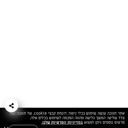
המתכונים הכי טעימים במקום אחד!
השף הלבן אסף עבורכם מתכונים חלומיים לחורף
מפנק! השאירו פרטים וקבלו מתכונים חדשים בכל
יום>>
צרפו אותי לניוזלטר
ערוצי השף
מדיניות
מפת אתר
שאלות
יצירת קשר
תנאי שימוש
פרטיות
ותשובות
הצהרת נגישות
אתר תנובה עושה שימוש בכלי ניטור, דוגמת קבצי cookie, של תנובה ושל
צדד שלישי. המשך גלישה מהווה הסכמה לשימוש בכלים אלה.
פרטים נוספים ניתן למצוא
במדיניות הפרטיות שלנו.