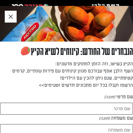
לג
אזור
וכן
חתון
»
»
דף הבית
...
סלט אטריות זכוכית וטופו עשיר בחלבון
סלט אטריות זכוכית וטופו עשיר בחלבון
הנבחרים של החודש: קינוחים לשיא הקיץ
מנה מושלמת, פרשית, קלילה ומלאה בחלבון לארוחת צהריים
הקיץ בשיאו, וזה הזמן למתוקים מרעננים:
קיצית! סלט עם אטריות זכוכית, בצל סגול, מלפפונים, עשבי
השף הלבן אסף עבורכם מגוון קינוחים עם פירות עונתיים, קרמים
תיבול וקוביות של טופו טרי
קטיפתיים, שגם ניתן להכין עם הילדים!
הרשמו וקבלו בכל יום מתכונים חדשים וטעימים>>
מאת: בת שי עוז
שם פרטי
(חובה)
שם משפחה
(חובה)