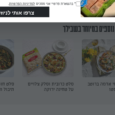
הכנת? כאן מדרגים
RegulationsApproved
* בהשארת פרטיי אני מסכים
למדיניות הפרטיות
.
(חובה)
נוספים במיוחד בשבילך
י אדמה ברוטב
סלט כרובית וסלק צלויים
סלט חומ
טו
על טחינה ירוקה
תיבול ו