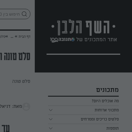
לג
אזור
וכן
חתון
»
»
דף הבית
...
סלט 
סלט טונה ו
סלט טונה
מתכונים
מה אוכלים היום?
מאת: דניאל 
מתכוני ארוחות
ארוחת בוקר
סלטים כריכים וממרחים
עד 20 דק
תוספות
ארוחת צהריים
כל הסלטים כריכים וממרחים