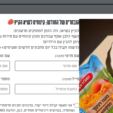
הנבחרים של החודש: קינוחים לשיא הקיץ
הקיץ בשיאו, וזה הזמן למתוקים מרעננים:
השף הלבן אסף עבורכם מגוון קינוחים עם פירות ע
רי התירס תחת מים זורמים.
ניתן להכין עם הילדים!
הרשמו וקבלו בכל יום מתכונים חדשים וטעימים>>
שם פרטי
שם מש
(חובה)
ה ומעבירים לקערה.
מייל
מספר ט
(חובה)
יצה ומיונז ומערבבים. מתבלים במלח ובפלפל לפי הטעם. שומרים במקרר
. .
Opt_In
* אני מאשר קבלת דיוור ישיר, עדכונים ותכנים פרסומי
ושותפיה, בערוצים דיגיטליים ואחרים, כגון, הודעת SMS וואטסאפ, מייל
(חובה)