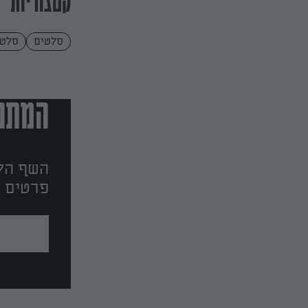
קטגוריות
סלטים
סלטי
המתכו
השף הלב
פרטים ו