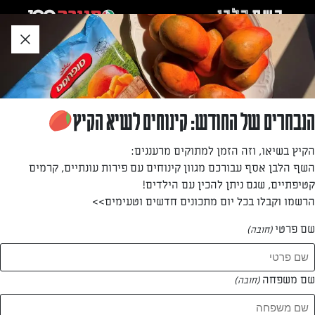
לג
אזור
וכן
חתון
חזרה לעמוד הבית
הנבחרים של החודש: קינוחים לשיא הקיץ
דניאל פיטשון
הקיץ בשיאו, וזה הזמן למתוקים מרעננים:
השף הלבן אסף עבורכם מגוון קינוחים עם פירות עונתיים, קרמים
—
קטיפתיים, שגם ניתן להכין עם הילדים!
הרשמו וקבלו בכל יום מתכונים חדשים וטעימים>>
שם פרטי
(חובה)
דניאל פיטשון
המתכונים של
שם משפחה
(חובה)
1 מתכונים