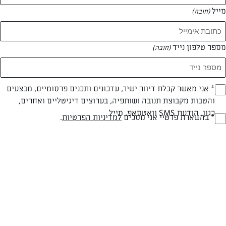
מייל
(חובה)
מספר טלפון נייד
(חובה)
Opt_I
* אני מאשר קבלת דיוור ישיר, עדכונים ותכנים פרסומיים, מבצעים
והטבות מקבוצת תנובה ושותפיה, בערוצים דיגיטליים ואחרים,
(חובה)
כגון, הודעת SMS וואטסאפ, מייל
RegulationsApprove
* בהשארת פרטיי אני מסכים
למדיניות הפרטיות
.
סלט טונה וביצה קשה
(חובה)
סלט טונה
המאמרים של דניאל פיטשון
0 מאמרים