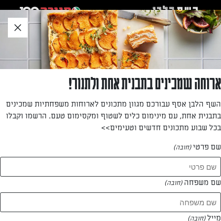
לג
אזור
וכן
חתון
»
»
דף הבית
...
סלט טונה מיוחד
סלט טונה מיוחד
ארוחה שמכינים בתבנית אחת ולתנור!
הסלט שיהפוך את השולחן לחגיגה: סלט אבוקדו, סלט ירוק, סלט
השף הלבן אסף עבורכם מגוון מתכונים לארוחות משפחתיות שמכינים
חסה, סלט יווני, סלט פירות ועוד…
בתבנית אחת, עם מינימום כלים לשטוף ומקסימום טעם. הרשמו וקבלו
בכל שבוע מתכונים חדשים וטעימים>>
מאת: מתכון גולש
שם פרטי
(חובה)
שם משפחה
(חובה)
מייל
(חובה)