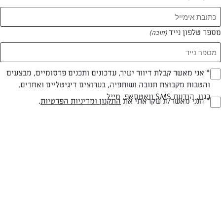
מספר טלפון נייד
(חובה)
* אני מאשר קבלת דיוור ישיר, עדכונים ותכנים פרסומיים, מבצעים
(חובה)
והטבות מקבוצת תנובה ושותפיה, בערוצים דיגיטליים ואחרים,
כגון, הודעת SMS וואטסאפ, מייל
עד 20 דק
קלה
* הנני מאשר/ת שקראתי את
התקנון ומדיניות הפרטיות
.
(חובה)
זמן הכנה
רמת מיומנות
המרכיבים ל 3 מנות:
4 ביצים