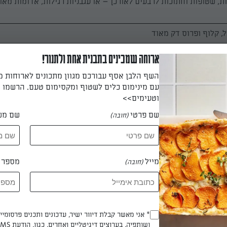
ות, שטופות וחתוכות לרבעים לאורכן – או עגבניות רגילות, אדומות מאו
ל, קלוף ופרוס דק מאוד
ארוחה שמכינים בתבנית אחת ולתנור!
השף הלבן אסף עבורכם מגוון מתכונים לארוחות 
עם מינימום כלים לשטוף ומקסימום טעם. הרשמו ו
וטעימים>>
שם פרטי
שם מש
(חובה)
 2 כפות שמן זית במחבת עמוקה על אש גבוהה. כשהשמן חם מוסיפים את עלי 
ץ, עד שהעלים מתקמטים ומצטמצמים (כדקה). מתבלים במעט מלח ומס
מייל
מספר ט
(חובה)
על כל פרוסת לחם פרוסה דקה על גבינה בולגרית מעודנת, מעליה עורמי
יות שרי חתוכות ופרוסות דקיקות של בצל סגול. מגישים מיד.
* אני מאשר קבלת דיוור ישיר, עדכונים ותכנים פרסומי
(חובה)
ושותפיה, בערוצים דיגיטליים ואחרים, כגון, הודעת SMS וואטסאפ, מייל