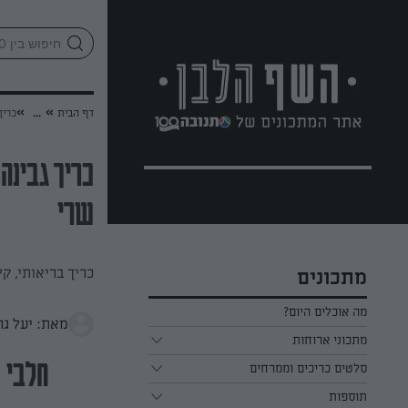
לג
אזור
וכן
חתון
»
»
דף הבית
...
כריך
כריך גבינה 
שרי
כריך בריאותי, ק
מתכונים
מה אוכלים היום?
מאת: יעל גר
מתכוני ארוחות
ארוחת בוקר
סלטים כריכים וממרחים
חלבי
תוספות
ארוחת צהריים
כל הסלטים כריכים וממרחים