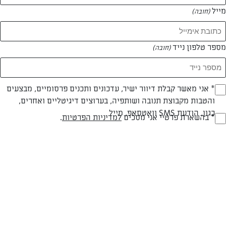
מייל
(חובה)
מספר טלפון נייד
(חובה)
Opt_I
* אני מאשר קבלת דיוור ישיר, עדכונים ותכנים פרסומיים, מבצעים
והטבות מקבוצת תנובה ושותפיה, בערוצים דיגיטליים ואחרים,
(חובה)
כגון, הודעת SMS וואטסאפ, מייל
RegulationsApprove
* בהשארת פרטיי אני מסכים
למדיניות הפרטיות
.
(חובה)
צילום: רון יוחננוב
בשרי
מעל שעה
קלה
סוג מתכון
זמן הכנה
רמת מיומנות