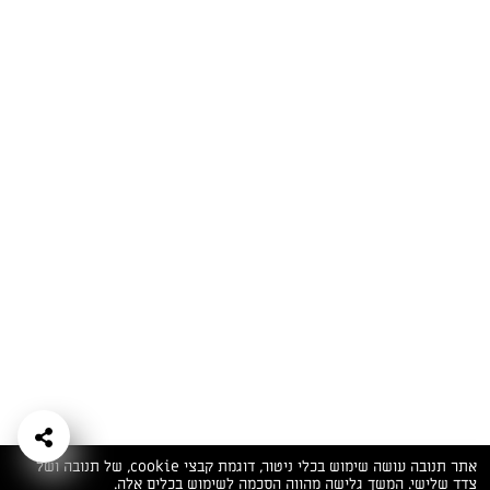
המתכונים הכי טעימים במקום אחד!
השף הלבן אסף עבורכם מתכונים חלומיים לחורף
מפנק! השאירו פרטים וקבלו מתכונים חדשים בכל
יום>>
צרפו אותי לניוזלטר
ערוצי השף
מדיניות
מפת אתר
שאלות
יצירת קשר
תנאי שימוש
פרטיות
ותשובות
הצהרת נגישות
אתר תנובה עושה שימוש בכלי ניטור, דוגמת קבצי cookie, של תנובה ושל
צדד שלישי. המשך גלישה מהווה הסכמה לשימוש בכלים אלה.