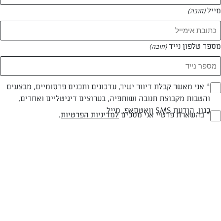
מייל
(חובה)
מספר טלפון נייד
(חובה)
Opt_I
* אני מאשר קבלת דיוור ישיר, עדכונים ותכנים פרסומיים, מבצעים
והטבות מקבוצת תנובה ושותפיה, בערוצים דיגיטליים ואחרים,
(חובה)
כגון, הודעת SMS וואטסאפ, מייל
RegulationsApprove
* בהשארת פרטיי אני מסכים
למדיניות הפרטיות
.
(חובה)
פרווה
30 דק
קלה
סוג מתכון
זמן הכנה
רמת מיומנות