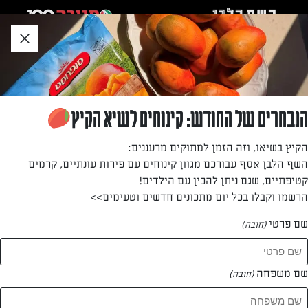
לג
אזור
וכן
חתון
»
»
דף הבית
...
דג סלמון אפוי עם אפונה, כרישה ובצל מקורמל
דג סלמון אפוי עם אפונה, כרישה ובצל מקורמל
הנבחרים של החודש: קינוחים לשיא הקיץ
מנה ראשונה חלומית בערב החג. סלמון חגיגי שיושב על מצע של
הקיץ בשיאו, וזה הזמן למתוקים מרעננים:
כרישה בצל ואפונה שקיבלו את כל הטוב מהדג בעת הבישול!
השף הלבן אסף עבורכם מגוון קינוחים עם פירות עונתיים, קרמים
קטיפתיים, שגם ניתן להכין עם הילדים!
מאת: אמה אביטל
הרשמו וקבלו בכל יום מתכונים חדשים וטעימים>>
שם פרטי
(חובה)
שם משפחה
(חובה)