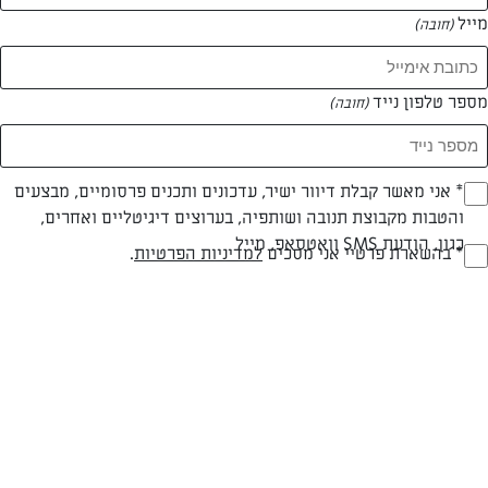
מייל
(חובה)
מספר טלפון נייד
(חובה)
Opt_I
* אני מאשר קבלת דיוור ישיר, עדכונים ותכנים פרסומיים, מבצעים
חלבי
עד 20 דק
קלה
והטבות מקבוצת תנובה ושותפיה, בערוצים דיגיטליים ואחרים,
(חובה)
כגון, הודעת SMS וואטסאפ, מייל
RegulationsApprove
* בהשארת פרטיי אני מסכים
למדיניות הפרטיות
.
סוג מתכון
זמן הכנה
רמת מיומנות
(חובה)
המרכיבים ל 6-8 מנות:
מרכיבים לפולנטה:
700 גרם גרגרי תירס סנפרוסט