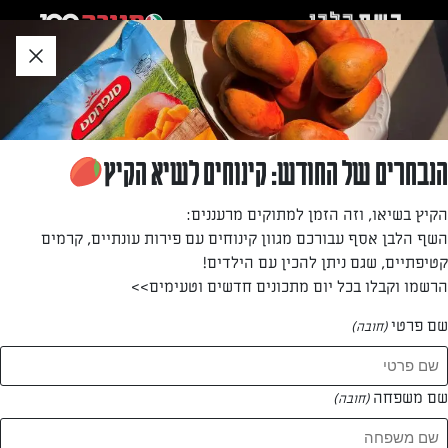
לג
אזור
וכן
חתון
»
»
דף הבית
...
כוסות פולנטה עם תירס קלוי וטוויל פרמזן
כוסות פולנטה עם תירס קלוי וטוויל פרמזן
הנבחרים של החודש: קינוחים לשיא הקיץ
כוסות חגיגיות של פולנטה תירס קרמית ומתקתקה עם גרגרי
הקיץ בשיאו, וזה הזמן למתוקים מרעננים:
תירס קלוי וטוויל פרמזן
השף הלבן אסף עבורכם מגוון קינוחים עם פירות עונתיים, קרמים
קטיפתיים, שגם ניתן להכין עם הילדים!
מאת: תמרה אהרוני
הרשמו וקבלו בכל יום מתכונים חדשים וטעימים>>
שם פרטי
(חובה)
שם משפחה
(חובה)