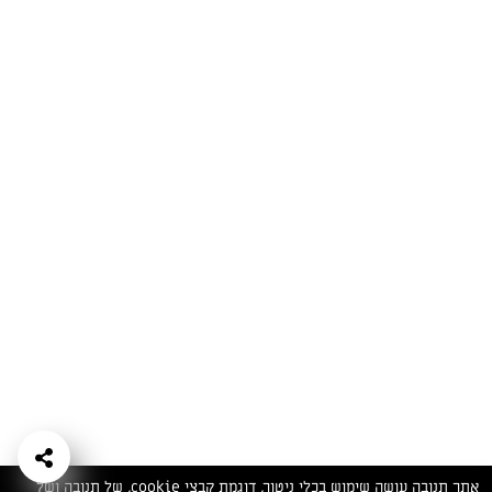
המתכונים הכי טעימים במקום אחד!
השף הלבן אסף עבורכם מתכונים חלומיים לחורף
מפנק! השאירו פרטים וקבלו מתכונים חדשים בכל
יום>>
צרפו אותי לניוזלטר
ערוצי השף
מדיניות
מפת אתר
שאלות
יצירת קשר
תנאי שימוש
פרטיות
ותשובות
הצהרת נגישות
אתר תנובה עושה שימוש בכלי ניטור, דוגמת קבצי cookie, של תנובה ושל