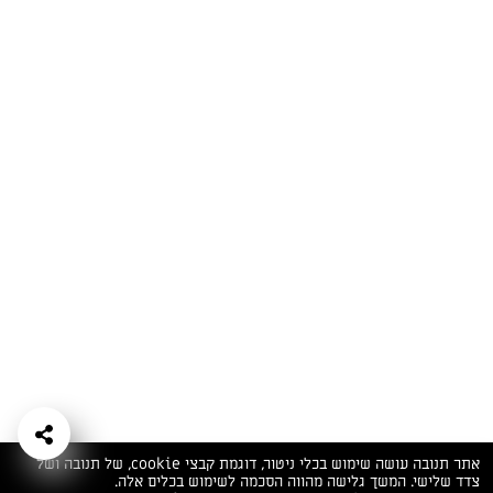
המתכונים הכי טעימים במקום אחד!
השף הלבן אסף עבורכם מתכונים חלומיים לחורף
מפנק! השאירו פרטים וקבלו מתכונים חדשים בכל
יום>>
צרפו אותי לניוזלטר
ערוצי השף
מדיניות
מפת אתר
שאלות
יצירת קשר
תנאי שימוש
פרטיות
ותשובות
הצהרת נגישות
אתר תנובה עושה שימוש בכלי ניטור, דוגמת קבצי cookie, של תנובה ושל
צדד שלישי. המשך גלישה מהווה הסכמה לשימוש בכלים אלה.