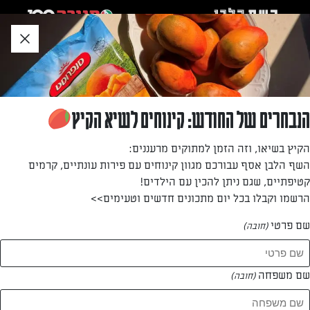
לג
אזור
וכן
חתון
»
»
דף הבית
...
מרק שעועית ובשר
מרק שעועית ובשר
הנבחרים של החודש: קינוחים לשיא הקיץ
מרק שעועית עם טעם של בשר מעושן
הקיץ בשיאו, וזה הזמן למתוקים מרעננים:
השף הלבן אסף עבורכם מגוון קינוחים עם פירות עונתיים, קרמים
מאת: עורך השף הלבן
קטיפתיים, שגם ניתן להכין עם הילדים!
הרשמו וקבלו בכל יום מתכונים חדשים וטעימים>>
שם פרטי
(חובה)
שם משפחה
(חובה)