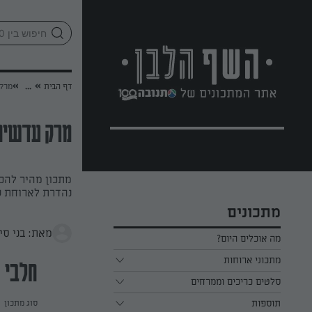
לג
אזור
וכן
חתון
»
»
דף הבית
...
מרק 
מרק עדשים
מתכון מהיר להכ
נהדרת לארוחת ע
מתכונים
מאת: בני סי
מה אוכלים היום?
מתכוני ארוחות
חלבי
ארוחת בוקר
סלטים כריכים וממרחים
תוספות
ארוחת צהריים
כל הסלטים כריכים וממרחים
סוג מתכון