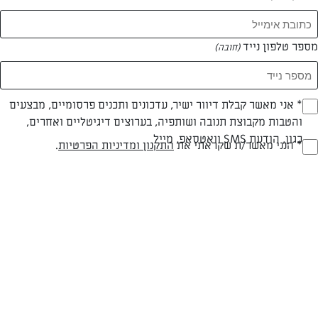
מספר טלפון נייד
(חובה)
* אני מאשר קבלת דיוור ישיר, עדכונים ותכנים פרסומיים, מבצעים
(חובה)
והטבות מקבוצת תנובה ושותפיה, בערוצים דיגיטליים ואחרים,
חלבי
עד 20 דק
קלה
כגון, הודעת SMS וואטסאפ, מייל
* הנני מאשר/ת שקראתי את
התקנון ומדיניות הפרטיות
.
(חובה)
סוג מתכון
זמן הכנה
רמת מיומנות
המרכיבים ל 8 מנות:
400 גרם תרד טחון מופשר
1 חבילה (100 גרם) חמאת תנובה