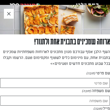
לג
אזור
וכן
חתון
»
»
דף הבית
...
רולדת תרד
רולדת תרד
ארוחה שמכינים בתבנית אחת ולתנור!
מנה צמחונית בריאה ועשירה בערכים תזונתיים
השף הלבן אסף עבורכם מגוון מתכונים לארוחות משפחתיות שמכינים
בתבנית אחת, עם מינימום כלים לשטוף ומקסימום טעם. הרשמו וקבלו
מאת: נורית גוטמן
בכל שבוע מתכונים חדשים וטעימים>>
שם פרטי
(חובה)
שם משפחה
(חובה)
מייל
(חובה)