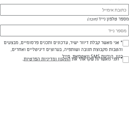
מספר טלפון נייד
(חובה)
* אני מאשר קבלת דיוור ישיר, עדכונים ותכנים פרסומיים, מבצעים
(חובה)
והטבות מקבוצת תנובה ושותפיה, בערוצים דיגיטליים ואחרים,
כגון, הודעת SMS וואטסאפ, מייל
* הנני מאשר/ת שקראתי את
התקנון ומדיניות הפרטיות
.
(חובה)
חלבי
עד 40 דק
קלה
סוג מתכון
זמן הכנה
רמת מיומנות
המרכיבים ל 8 מנות:
50 גרם בצק פריך למאפים מלוחים של מעדנות מופשר לפי ההוראות על