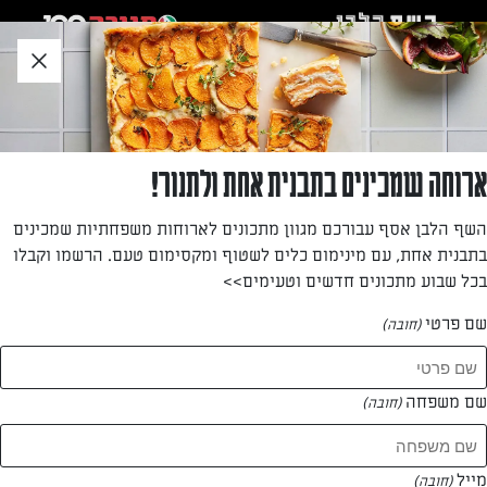
לג
אזור
וכן
חתון
»
»
דף הבית
...
קיש פטריות וגבינת עזים
קיש פטריות וגבינת עזים
ארוחה שמכינים בתבנית אחת ולתנור!
מלאכת הכנת הקיש הפכה לקלה ומהירה בזכות הבצק הפריך
השף הלבן אסף עבורכם מגוון מתכונים לארוחות משפחתיות שמכינים
המוכן. אם צולים את הפטריות בתנור במקום להקפיץ אותן
בתבנית אחת, עם מינימום כלים לשטוף ומקסימום טעם. הרשמו וקבלו
במחבת, מקצרים עוד יותר את זמן העבודה בפועל.
בכל שבוע מתכונים חדשים וטעימים>>
מאת: חוברת שבועות תנובה 2017
שם פרטי
(חובה)
שם משפחה
(חובה)
מייל
(חובה)