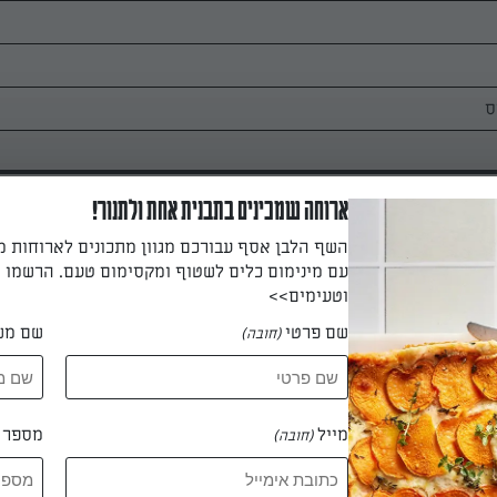
ארוחה שמכינים בתבנית אחת ולתנור!
השף הלבן אסף עבורכם מגוון מתכונים לארוחות 
עם מינימום כלים לשטוף ומקסימום טעם. הרשמו ו
וטעימים>>
בצלים קצוצים עם הנוזל שלהם עד להשחמה ולהוסיף את הפיטריות לטיגון קל.
שם פרטי
שם מש
(חובה)
מייל
מספר ט
(חובה)
ס, הביצים פלפל ואת קמח התירס ולערבב.