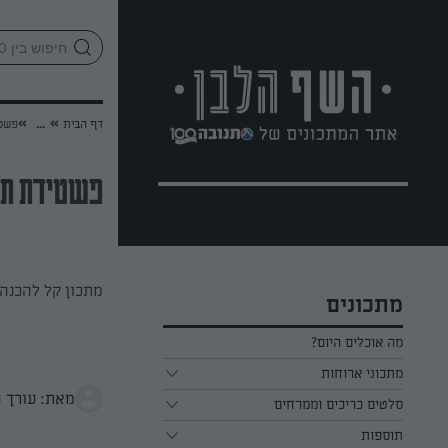
לג
אזור
וכן
חתון
»
»
דף הבית
...
פשטי
פשטידת תי
מתכון קל להכנה 
מתכונים
מה אוכלים היום?
מתכוני ארוחות
מאת: עורך 
ארוחת בוקר
סלטים כריכים וממרחים
תוספות
ארוחת צהריים
כל הסלטים כריכים וממרחים