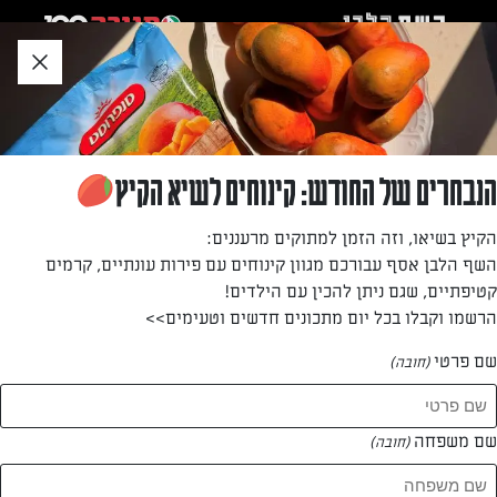
לג
אזור
וכן
חתון
»
»
דף הבית
...
פשטידת גבינות עם עלי פילו
פשטידת גבינות עם עלי פילו
הנבחרים של החודש: קינוחים לשיא הקיץ
פשטידת גבינות עם עלי פילו , קלה ומהירה להכנה
הקיץ בשיאו, וזה הזמן למתוקים מרעננים:
השף הלבן אסף עבורכם מגוון קינוחים עם פירות עונתיים, קרמים
מאת: הגולשת אסתר
קטיפתיים, שגם ניתן להכין עם הילדים!
הרשמו וקבלו בכל יום מתכונים חדשים וטעימים>>
שם פרטי
(חובה)
שם משפחה
(חובה)