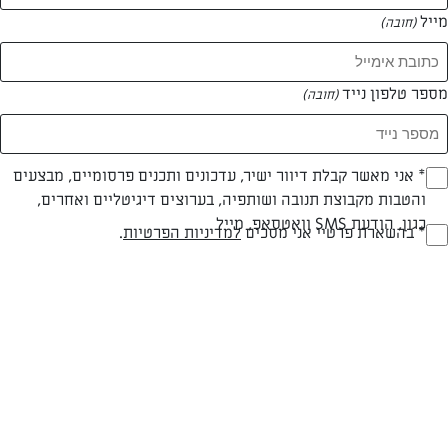
מייל
(חובה)
מספר טלפון נייד
(חובה)
Opt_I
* אני מאשר קבלת דיוור ישיר, עדכונים ותכנים פרסומיים, מבצעים
חלבי
עד 20 דק
קלה
והטבות מקבוצת תנובה ושותפיה, בערוצים דיגיטליים ואחרים,
(חובה)
כגון, הודעת SMS וואטסאפ, מייל
סוג מתכון
זמן הכנה
רמת מיומנות
RegulationsApprove
* בהשארת פרטיי אני מסכים
למדיניות הפרטיות
.
(חובה)
המרכיבים ל 6:
עלי פילו
מעט חמאה מומסת