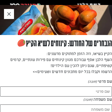
לג
אזור
וכן
חתון
»
»
דף הבית
...
פשטידת ברוקולי, אגוזים וגבינת פטה
פשטידת ברוקולי, אגוזים וגבינת פטה
הנבחרים של החודש: קינוחים לשיא הקיץ
טעימות וקלות להכנה — ככה אנחנו אוהבים את הפשטידות שלנו
הקיץ בשיאו, וזה הזמן למתוקים מרעננים:
השף הלבן אסף עבורכם מגוון קינוחים עם פירות עונתיים, קרמים
מאת: עורך השף הלבן
קטיפתיים, שגם ניתן להכין עם הילדים!
הרשמו וקבלו בכל יום מתכונים חדשים וטעימים>>
שם פרטי
(חובה)
שם משפחה
(חובה)