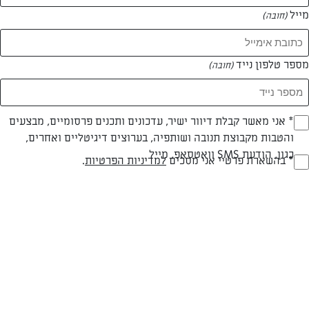
מייל
(חובה)
מספר טלפון נייד
(חובה)
Opt_I
* אני מאשר קבלת דיוור ישיר, עדכונים ותכנים פרסומיים, מבצעים
חלבי
עד 20 דק
קשה
והטבות מקבוצת תנובה ושותפיה, בערוצים דיגיטליים ואחרים,
(חובה)
כגון, הודעת SMS וואטסאפ, מייל
סוג מתכון
זמן הכנה
רמת מיומנות
RegulationsApprove
* בהשארת פרטיי אני מסכים
למדיניות הפרטיות
.
(חובה)
המרכיבים ל לתבנית פיירקס מלבנית בגודל 22×28 ס”מ:
50 גרם חמאת “תנובה”
2 בצלים בינוניים קצוצים גס