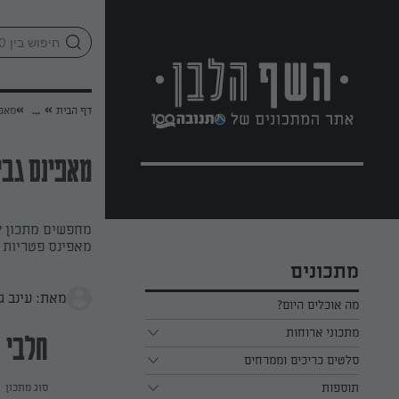
לג
אזור
וכן
חתון
»
»
דף הבית
...
מאפי
מאפינס גבי
מחפשים מתכון ק
מאפינס פטריות ו
מתכונים
מאת: עינב ג
מה אוכלים היום?
מתכוני ארוחות
חלבי
ארוחת בוקר
סלטים כריכים וממרחים
תוספות
ארוחת צהריים
כל הסלטים כריכים וממרחים
סוג מתכון