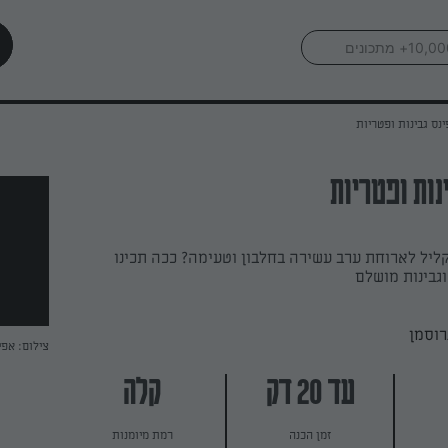
נס גבינות ופטריות
נות ופטריות
ליל לארוחת ערב עשירה בחלבון וטעימה? ככה תכינו
גבינות מושלם
רוסמן
צילום: אפי
עד 20 דק
קלה
זמן הכנה
רמת מיומנות