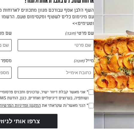
ארוחה שמכינים בתבנית אחת ולתנור!
השף הלבן אסף עבורכם מגוון מתכונים לארוחות 
עם מינימום כלים לשטוף ומקסימום טעם. הרשמו ו
ומרים הרטובים בקערה (מלבד הגבנ"צ)
וטעימים>>
שם פרטי
שם מש
(חובה)
ל החומרים
מייל
מספר ט
(חובה)
אפינס
* אני מאשר קבלת דיוור ישיר, עדכונים ותכנים פרסומי
(חובה)
ושותפיה, בערוצים דיגיטליים ואחרים, כגון, הודעת SMS וואטסאפ, מייל
גבנ"צ מעל כל מאפינס
* הנני מאשר/ת שקראתי את
התקנון ומדיניות הפרטיות
(חובה)