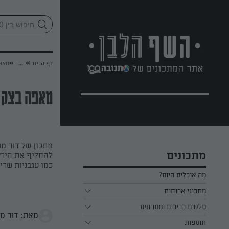
לג
אזור
וכן
חתון
»
»
דף הבית
...
מאפה
מאפה בצק ע
מתכון של דור מש
מתכונים
להחליף את הירקו
כמו עגבניות שרי 
מה אוכלים היום?
מתכוני ארוחות
ארוחת בוקר
סלטים כריכים וממרחים
מאת: דור מ
תוספות
ארוחת צהריים
כל הסלטים כריכים וממרחים