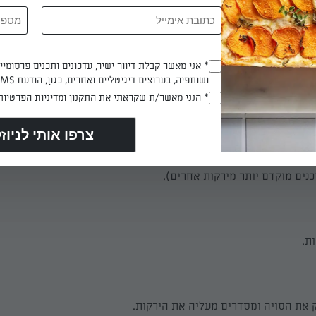
* אני מאשר קבלת דיוור ישיר, עדכונים ותכנים פרסומי
 דקות
(חובה)
ושותפיה, בערוצים דיגיטליים ואחרים, כגון, הודעת SMS וואטסאפ, מייל
* הנני מאשר/ת שקראתי את
התקנון ומדיניות הפרטיות
(חובה)
ניחים את הירקות בתבנית, מפזרים מלח, פלפל שחור ושמן זית. אופים 
 עד שהירקות אפויים (שימו לב, בהתאם לגודל ועובי הירקות, ייתכן שח
כנים מוקדם יותר מירקות אחרים).
ת.
 את הסויה ומסדרים מעליה את הירקות.