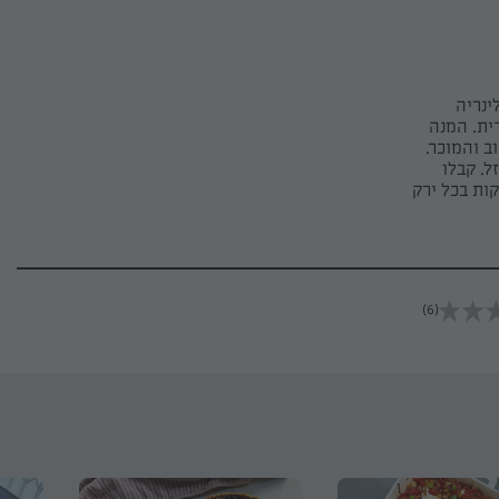
ינריה
ית. המנה
ב והמוכר.
. קבלו
ות בכל ירק
(6)