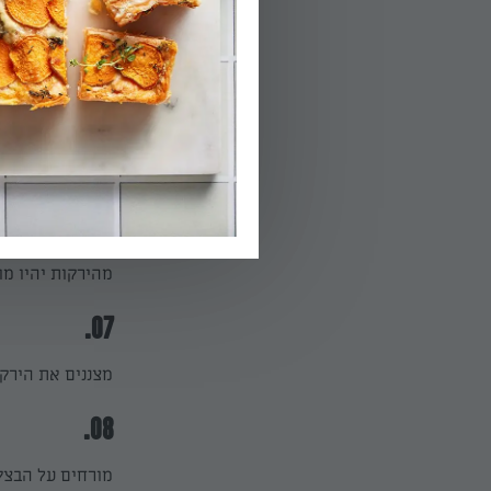
05.
אופים כ-30-40 דקות, עד שהבצק מזהיב לחלוטין. מצננים את הבצק לטמפ' החדר.
הפעלת טיימר 40
06.
להכנת הירקות, מ
ארבעים דקות, או
מהירקות יהיו מו
07.
מצננים את הירקו
08.
מורחים על הבצק