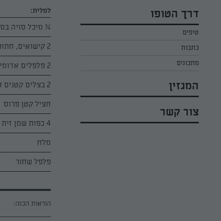
כל הקינוחים לפסח
אפרת ליכטנשטט
למלית:
דרך הטופו
סלטים לפסח
קארין בנולול
¾ מיכל סויה בסג
טיפים
עוגיות לפסח
מירי כהן
2 קישואים, חתוכים לעיגולים עבים
כתבות
רובי מיכאל
מתכונים
2 פלפלים אדומים חתוכים לרצועות עבות
המגזין
2 בצלים קטנים חתוכים לשמיניות
חציל קטן פרוס
צור קשר
4 כפות שמן זית
מלח
פלפל שחור
הוראות הכנה: