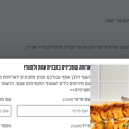
ל 180º .
בצק ומניחים חצי מהבצק על תבנית מרופדת בנייר אפייה.
ארוחה שמכינים בתבנית אחת ולתנור!
ת הבצק לקבלת ריבוע סימטרי. חורצים בתוך הבצק ריבוע מעט קטן יות
השף הלבן אסף עבורכם מגוון מתכונים לארוחות 
לע, חורצים עם סכין קו ישר. נזהרים לא לחתוך לחלוטין את הצלעות.
עם מינימום כלים לשטוף ומקסימום טעם. הרשמו ו
וטעימים>>
שם פרטי
שם מש
(חובה)
ו מברישים במעט שמן זית ומפזרים עליהן שומשום. בעזרת מזלג דוקרי
בצק.
מייל
מספר ט
(חובה)