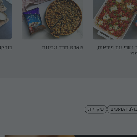
 ושרי עם פיראוס,
טארט תרד וגבינות
בורקס
לי
ולם המאפים
עיקריות