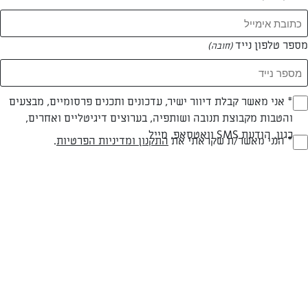
מספר טלפון נייד
(חובה)
* אני מאשר קבלת דיוור ישיר, עדכונים ותכנים פרסומיים, מבצעים
(חובה)
צילום: דור משה
עיצוב: דור משה
והטבות מקבוצת תנובה ושותפיה, בערוצים דיגיטליים ואחרים,
כגון, הודעת SMS וואטסאפ, מייל
* הנני מאשר/ת שקראתי את
התקנון ומדיניות הפרטיות
.
(חובה)
חלבי
60 דק
קלה
סוג מתכון
זמן הכנה
רמת מיומנות
המרכיבים ל 10-15 לחמניות: