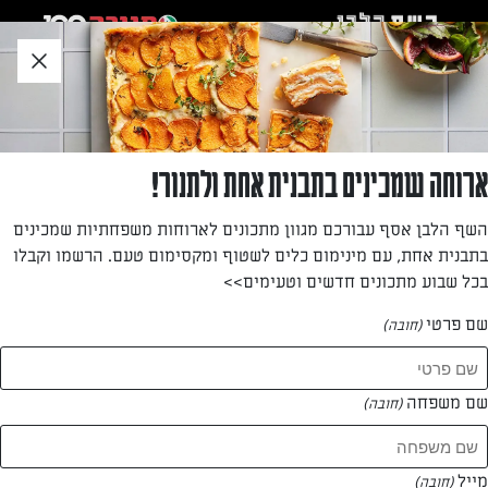
לג
אזור
וכן
חתון
»
»
דף הבית
...
לחמניות פיצה
לחמניות פיצה
ארוחה שמכינים בתבנית אחת ולתנור!
דמיינו את הביס הבא: לחמניות אווריריות בטירוף שמרכזן מלית
השף הלבן אסף עבורכם מגוון מתכונים לארוחות משפחתיות שמכינים
פיצה מפתיעה עם גבינה לוהטת! קבלו את המתכון של דור משה
בתבנית אחת, עם מינימום כלים לשטוף ומקסימום טעם. הרשמו וקבלו
לארוחת הערב הקבועה החדשה שלכם!
בכל שבוע מתכונים חדשים וטעימים>>
מאת: דור משה
שם פרטי
(חובה)
שם משפחה
(חובה)
מייל
(חובה)