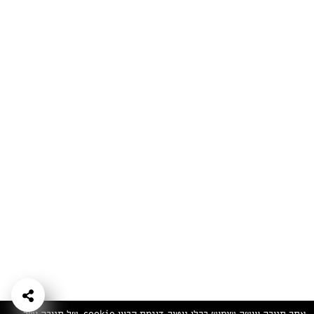
המתכונים הכי טעימים במקום אחד!
השף הלבן אסף עבורכם מתכונים חלומיים לחורף
מפנק! השאירו פרטים וקבלו מתכונים חדשים בכל
יום>>
צרפו אותי לניוזלטר
ערוצי השף
מדיניות
מפת אתר
שאלות
יצירת קשר
תנאי שימוש
פרטיות
ותשובות
הצהרת נגישות