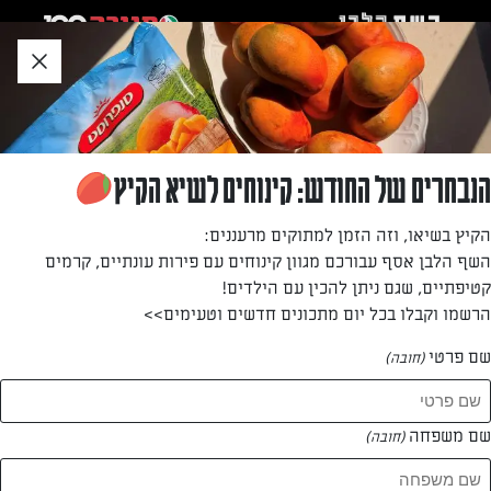
לג
אזור
וכן
חתון
»
»
דף הבית
...
לביבות פאקורה עם כרובית, תרד ובצל קפוא
לביבות פאקורה עם כרובית, תרד ובצל קפוא
הנבחרים של החודש: קינוחים לשיא הקיץ
לביבות פאקורה זהובות ופריכות שעשויות מתערובת כרובית, תרד
הקיץ בשיאו, וזה הזמן למתוקים מרעננים:
ובצל, מתובלות בכורכום וכמון ונטענות בטעם עשיר וממכר. הן
השף הלבן אסף עבורכם מגוון קינוחים עם פירות עונתיים, קרמים
רכות מבפנים, קריספיות מבחוץ ופשוט מושלמות לנשנוש חם ישר
קטיפתיים, שגם ניתן להכין עם הילדים!
מהמחבת.
הרשמו וקבלו בכל יום מתכונים חדשים וטעימים>>
מאת: דיאנה רחמני
שם פרטי
(חובה)
שם משפחה
(חובה)