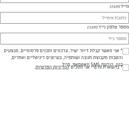
מייל
(חובה)
מספר טלפון נייד
(חובה)
Opt_I
* אני מאשר קבלת דיוור ישיר, עדכונים ותכנים פרסומיים, מבצעים
והטבות מקבוצת תנובה ושותפיה, בערוצים דיגיטליים ואחרים,
(חובה)
כגון, הודעת SMS וואטסאפ, מייל
RegulationsApprove
* בהשארת פרטיי אני מסכים
למדיניות הפרטיות
.
פרווה
30 דק
קלה
(חובה)
סוג מתכון
זמן הכנה
רמת מיומנות
המרכיבים ל 14 לביבות בממוצע: