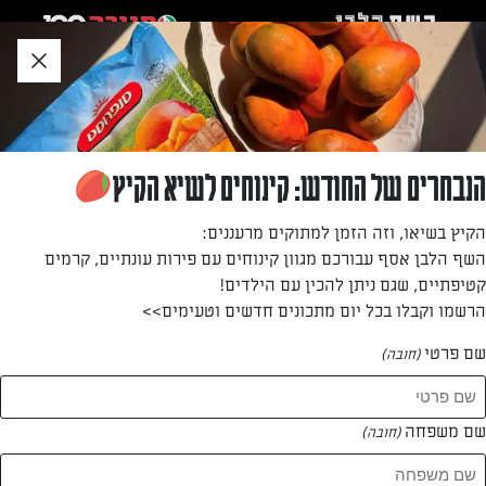
לג
אזור
וכן
חתון
»
»
דף הבית
...
לביבות תירס וגבינה מהירות
לביבות תירס וגבינה מהירות
הנבחרים של החודש: קינוחים לשיא הקיץ
לביבות תירס קריספיות ומושלמות להדלקת נר, שמתקתקים
הקיץ בשיאו, וזה הזמן למתוקים מרעננים:
בכלום עבודה.
השף הלבן אסף עבורכם מגוון קינוחים עם פירות עונתיים, קרמים
קטיפתיים, שגם ניתן להכין עם הילדים!
מאת: שיראל בלאנק
הרשמו וקבלו בכל יום מתכונים חדשים וטעימים>>
שם פרטי
(חובה)
שם משפחה
(חובה)