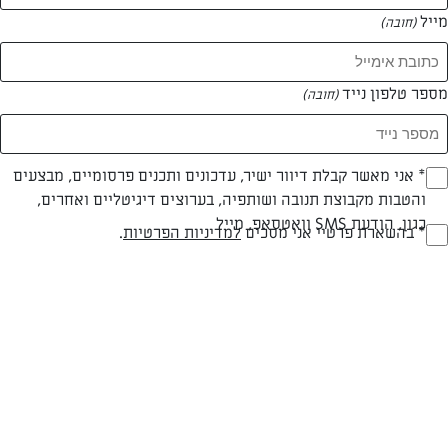
מייל
(חובה)
מספר טלפון נייד
(חובה)
Opt_I
* אני מאשר קבלת דיוור ישיר, עדכונים ותכנים פרסומיים, מבצעים
והטבות מקבוצת תנובה ושותפיה, בערוצים דיגיטליים ואחרים,
(חובה)
כגון, הודעת SMS וואטסאפ, מייל
RegulationsApprove
* בהשארת פרטיי אני מסכים
למדיניות הפרטיות
.
חלבי
עד 20 דק
קלה
(חובה)
סוג מתכון
זמן הכנה
רמת מיומנות
המרכיבים ל 20-22 לביבות: