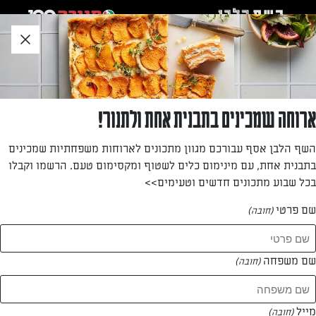
לג
אזור
וכן
חתון
»
»
דף הבית
...
תבשיל כרוב מאודה
תבשיל כרוב מאודה
ארוחה שמכינים בתבנית אחת ולתנור!
תבשיל כרוב, עגבניות ופלפלים מאודים, מנה טבעונית דלת
השף הלבן אסף עבורכם מגוון מתכונים לארוחות משפחתיות שמכינים
קלוריות, מומלצת כתוספת למנה עיקרית
בתבנית אחת, עם מינימום כלים לשטוף ומקסימום טעם. הרשמו וקבלו
בכל שבוע מתכונים חדשים וטעימים>>
מאת: מאיר קוטב
שם פרטי
(חובה)
שם משפחה
(חובה)
מייל
(חובה)