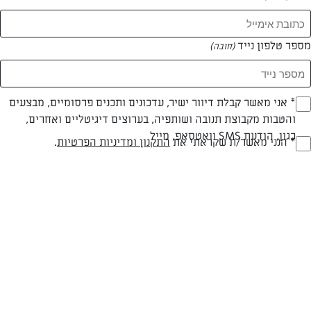
מספר טלפון נייד
(חובה)
* אני מאשר קבלת דיוור ישיר, עדכונים ותכנים פרסומיים, מבצעים
(חובה)
והטבות מקבוצת תנובה ושותפיה, בערוצים דיגיטליים ואחרים,
כגון, הודעת SMS וואטסאפ, מייל
* הנני מאשר/ת שקראתי את
התקנון ומדיניות הפרטיות
.
(חובה)
עד 20 דק
קלה
זמן הכנה
רמת מיומנות
המרכיבים ל 4 מנות: