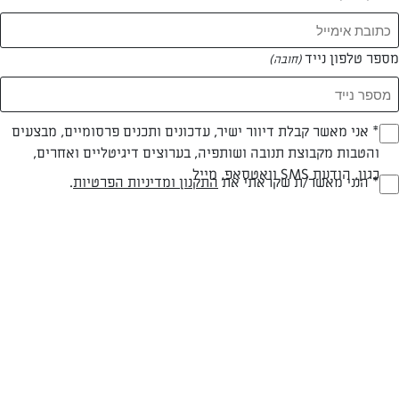
מספר טלפון נייד
(חובה)
* אני מאשר קבלת דיוור ישיר, עדכונים ותכנים פרסומיים, מבצעים
(חובה)
והטבות מקבוצת תנובה ושותפיה, בערוצים דיגיטליים ואחרים,
כגון, הודעת SMS וואטסאפ, מייל
* הנני מאשר/ת שקראתי את
התקנון ומדיניות הפרטיות
.
(חובה)
חלבי
עד 40 דק
בינונית
סוג מתכון
זמן הכנה
רמת מיומנות
לגרנולה (קופסה גדולה):