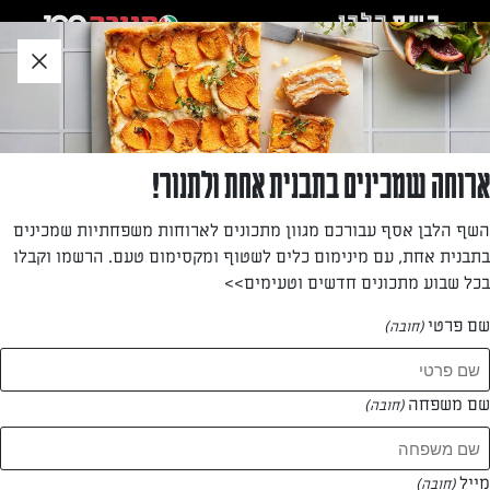
לג
אזור
וכן
חתון
»
»
דף הבית
...
קינוח בכוסות: טרייפל קצפת-יוגורט, גרנולה ופירות
קינוח בכוסות: טרייפל קצפת-יוגורט, גרנולה
ארוחה שמכינים בתבנית אחת ולתנור!
ופירות
השף הלבן אסף עבורכם מגוון מתכונים לארוחות משפחתיות שמכינים
בתבנית אחת, עם מינימום כלים לשטוף ומקסימום טעם. הרשמו וקבלו
קינוח אלגנטי ומפנק, שיתאים לחג שבועות – ולא רק. יוגורט
בכל שבוע מתכונים חדשים וטעימים>>
העזים מרענן ומקליל את הקצפת: התוצאה היא קרם עדין וטעים
מאוד.
שם פרטי
(חובה)
מאת: יעל גרטי
שם משפחה
(חובה)
מייל
(חובה)