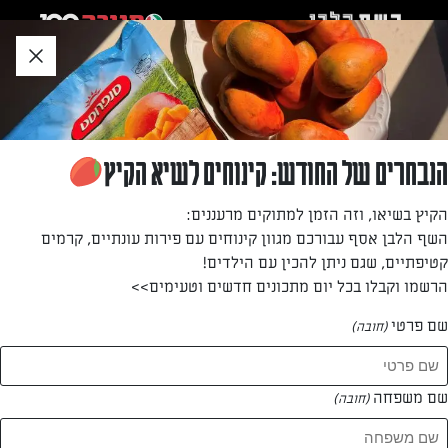
לג
אזור
וכן
חתון
»
»
דף הבית
...
קסטה תות טבעונית: מעדן קפוא בין 2 עוגיות
קסטה תות טבעונית: מעדן קפוא בין 2 עוגיות
הנבחרים של החודש: קינוחים לשיא הקיץ
הפתעה צבעונית, מתוקה וקרירה. פינוק טבעוני מושלם
הקיץ בשיאו, וזה הזמן למתוקים מרעננים:
השף הלבן אסף עבורכם מגוון קינוחים עם פירות עונתיים, קרמים
מאת: נעמה רן
קטיפתיים, שגם ניתן להכין עם הילדים!
הרשמו וקבלו בכל יום מתכונים חדשים וטעימים>>
שם פרטי
(חובה)
שם משפחה
(חובה)