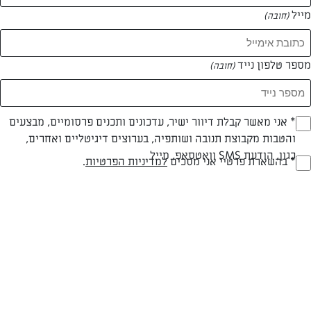
מייל
(חובה)
מספר טלפון נייד
(חובה)
צילום: נעמה רן
עיצוב: נעמה רן
Opt_I
* אני מאשר קבלת דיוור ישיר, עדכונים ותכנים פרסומיים, מבצעים
והטבות מקבוצת תנובה ושותפיה, בערוצים דיגיטליים ואחרים,
(חובה)
כגון, הודעת SMS וואטסאפ, מייל
RegulationsApprove
* בהשארת פרטיי אני מסכים
למדיניות הפרטיות
.
פרווה
עד 40 דק
בינונית
(חובה)
סוג מתכון
זמן הכנה
רמת מיומנות
המרכיבים ל 12 יחידות: