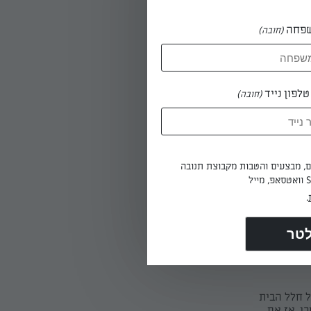
פחה
(חובה)
לפון נייד
(חובה)
מחלקים את הבצק ל־4 חלקים שווים. מגלגלים כל חלק לגליל באורך 20 ס"מ, ופורסים אותו ל־15
כדי ליצור
דוגמה מחורצת. אופים את העוגיות במשך 22-20 דקות, עד שהן יבשות למגע. (אם אופים את 2
תכנית טורבו, משנים מיקום - עליונה למטה ותחתונה למעלה - אחרי 15 דקות אפייה).
ים, מבצעים והטבות מקבוצת תנובה
.
ל חלל הבית
ן. אז אם