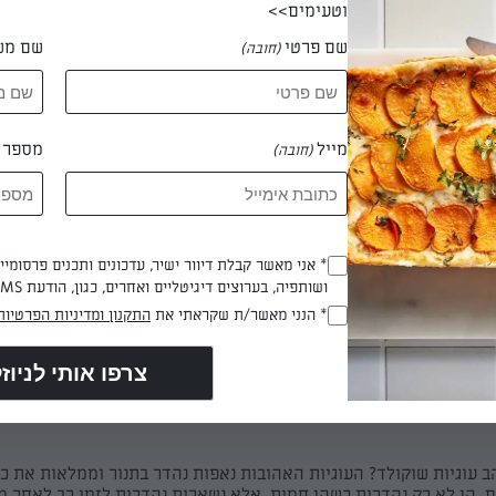
וטעימים>>
שם פרטי
שם מש
(חובה)
מבינוני (170 מעלות). מכינים 2 תבניות שטוחות גדולות.
מייל
מספר ט
(חובה)
ביין. משכיבים את הפרוסות בתבניות. לוחצים על כל פרוסה בשיני מזלג, 
התבניות יחד ב
* אני מאשר קבלת דיוור ישיר, עדכונים ותכנים פרסומי
(חובה)
אורזים בקופסה אטומה.
ושותפיה, בערוצים דיגיטליים ואחרים, כגון, הודעת SMS וואטסאפ, מייל
* הנני מאשר/ת שקראתי את
התקנון ומדיניות הפרטיות
(חובה)
 דקות
ב עוגיות שוקולד? העוגיות האהובות נאפות נהדר בתנור וממלאות את כ
. הן לא רק נהדרות כשהן חמות, אלא נשארות נהדרות לזמן רב לאחר מכ