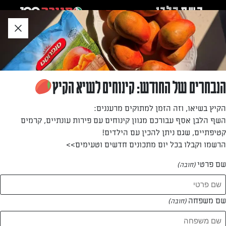
לג
אזור
וכן
חתון
»
»
דף הבית
...
עוגיות חמאה ללא גלוטן כחול לבן
עוגיות חמאה ללא גלוטן כחול לבן
הנבחרים של החודש: קינוחים לשיא הקיץ
עוגיות עדינות ופריכות. את צורת הזיגוג אפשר להתאים לארוע,
הקיץ בשיאו, וזה הזמן למתוקים מרעננים:
אנחנו בחרנו ללכת על דגל ישראל לכבוד יום העצמאות
השף הלבן אסף עבורכם מגוון קינוחים עם פירות עונתיים, קרמים
קטיפתיים, שגם ניתן להכין עם הילדים!
מאת: נעמה רן
הרשמו וקבלו בכל יום מתכונים חדשים וטעימים>>
שם פרטי
(חובה)
שם משפחה
(חובה)