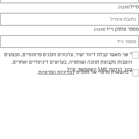
מייל
(חובה)
מספר טלפון נייד
(חובה)
Opt_I
* אני מאשר קבלת דיוור ישיר, עדכונים ותכנים פרסומיים, מבצעים
צילום: נעמה רן
והטבות מקבוצת תנובה ושותפיה, בערוצים דיגיטליים ואחרים,
(חובה)
כגון, הודעת SMS וואטסאפ, מייל
RegulationsApprove
* בהשארת פרטיי אני מסכים
למדיניות הפרטיות
.
(חובה)
חלבי
עד 20 דק
קלה
סוג מתכון
זמן הכנה
רמת מיומנות
המרכיבים ל 40: