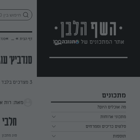
לג
אזור
וכן
חתון
»
»
דף הבית
...
סנדביץ
סנדביץ' עוגיות עם 
3 מצרכים בלבד ויש לכם קינוח שוקולדי נהדר
מתכונים
מאת: רות א
מה אוכלים היום?
מתכוני ארוחות
חלבי
ארוחת בוקר
סלטים כריכים וממרחים
סוג מתכון
תוספות
ארוחת צהריים
כל הסלטים כריכים וממרחים