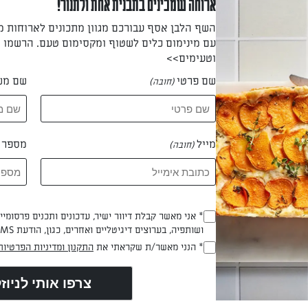
ארוחה שמכינים בתבנית אחת ולתנור!
 עוגיות, על מחצית מניחים מרשמלו (ניתן להכניס לתנור
השף הלבן אסף עבורכם מגוון מתכונים לארוחות 
עם מינימום כלים לשטוף ומקסימום טעם. הרשמו ו
וטעימים>>
רשמלו – לא חובה) ועל המחצית השניה מניחים יולו מריר/חלב – סוגר
שם פרטי
שם מש
(חובה)
ם ונהנים.
מייל
מספר ט
(חובה)
הכנת? כאן מדרגים
* אני מאשר קבלת דיוור ישיר, עדכונים ותכנים פרסומי
(חובה)
ושותפיה, בערוצים דיגיטליים ואחרים, כגון, הודעת SMS וואטסאפ, מייל
* הנני מאשר/ת שקראתי את
התקנון ומדיניות הפרטיות
(חובה)
נוספים במיוחד בשבילך