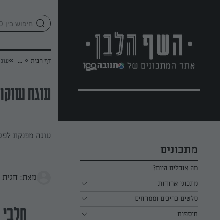
לג
אזור
וכן
חתון
»
»
דף הבית
...
עוגת
עוגת שוקול
עוגה מפנקת לפס
מתכונים
מה אוכלים היום?
מאת: חגית ע
מתכוני ארוחות
ארוחת בוקר
סלטים כריכים וממרחים
חלבי
תוספות
ארוחת צהריים
כל הסלטים כריכים וממרחים