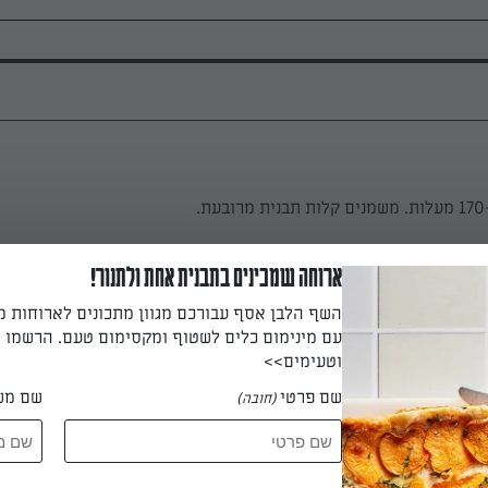
.
ארוחה שמכינים בתבנית אחת ולתנור!
2/ כוס סוכר בקערה בינונית.
השף הלבן אסף עבורכם מגוון מתכונים לארוחות 
עם מינימום כלים לשטוף ומקסימום טעם. הרשמו ו
וטעימים>>
שם פרטי
שם מש
(חובה)
ילן והקקאו יחד ומוסיפים בהדרגתיות לתערובת הביצים. לבסוף מוסיפ
בצד.