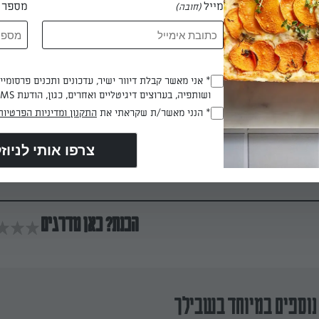
מייל
מספר ט
(חובה)
קאו. ובעדינות מקפלים את תערובת הקקאו לתוך הקצף שנשאר.
* אני מאשר קבלת דיוור ישיר, עדכונים ותכנים פרסומי
(חובה)
ושותפיה, בערוצים דיגיטליים ואחרים, כגון, הודעת SMS וואטסאפ, מייל
 בתבנית ואופים בתנור למשך כ-30 דקות.
* הנני מאשר/ת שקראתי את
התקנון ומדיניות הפרטיות
(חובה)
 דקות
הכנת? כאן מדרגים
נוספים במיוחד בשבילך