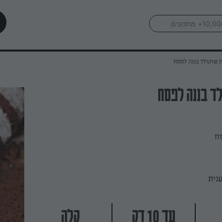
 שוקולד בננה לפסח
ד בננה לפסח
ח
נית
עד 10 דק
קלה