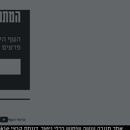
המתכו
השף הלב
פרטים ו
ערוצי השף
אתר תנובה עושה שימוש בכלי ניטור, דוגמת קבצי cookie, של תנובה ושל צדד שלישי. המשך גלישה מהווה הסכמה לשימוש בכלים אלה.