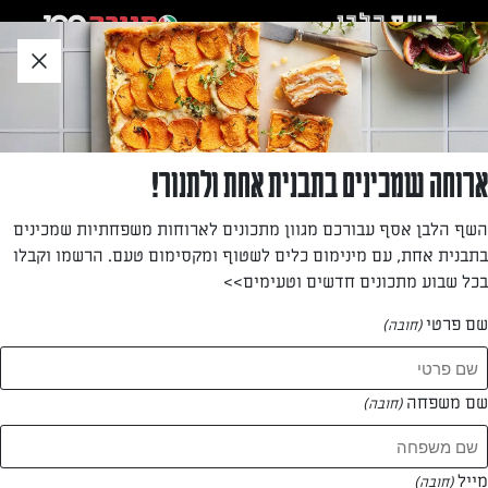
לג
אזור
וכן
חתון
»
»
דף הבית
...
בראוניס שוקולד לפסח
בראוניס שוקולד לפסח
ארוחה שמכינים בתבנית אחת ולתנור!
גרסה כשרה לפסח לריבועים גדושי השוקולד, לאירוח במהלך
השף הלבן אסף עבורכם מגוון מתכונים לארוחות משפחתיות שמכינים
החג ולכל עת בעצם
בתבנית אחת, עם מינימום כלים לשטוף ומקסימום טעם. הרשמו וקבלו
בכל שבוע מתכונים חדשים וטעימים>>
מאת: אפרת בן חור
שם פרטי
(חובה)
שם משפחה
(חובה)
מייל
(חובה)