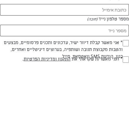
מספר טלפון נייד
(חובה)
* אני מאשר קבלת דיוור ישיר, עדכונים ותכנים פרסומיים, מבצעים
(חובה)
והטבות מקבוצת תנובה ושותפיה, בערוצים דיגיטליים ואחרים,
כגון, הודעת SMS וואטסאפ, מייל
חלבי
עד 20 דק
קלה
* הנני מאשר/ת שקראתי את
התקנון ומדיניות הפרטיות
.
(חובה)
סוג מתכון
זמן הכנה
רמת מיומנות
המרכיבים ל 8 בראוניז:
200 גרם שוקולד מריר