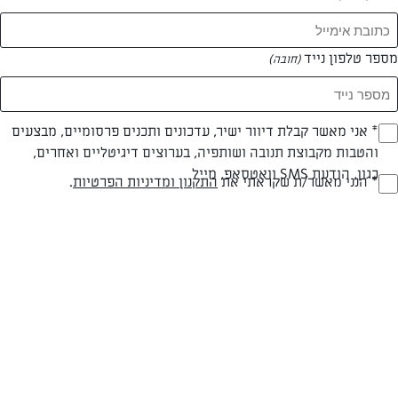
מספר טלפון נייד
(חובה)
* אני מאשר קבלת דיוור ישיר, עדכונים ותכנים פרסומיים, מבצעים
(חובה)
והטבות מקבוצת תנובה ושותפיה, בערוצים דיגיטליים ואחרים,
כגון, הודעת SMS וואטסאפ, מייל
* הנני מאשר/ת שקראתי את
התקנון ומדיניות הפרטיות
.
(חובה)
חלבי
עד 20 דק
קלה
סוג מתכון
זמן הכנה
רמת מיומנות
המרכיבים ל 10 מנות:
6 חלבונים