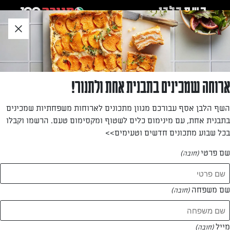
לג
אזור
וכן
חתון
»
»
דף הבית
...
רולדת תותים
רולדת תותים
ארוחה שמכינים בתבנית אחת ולתנור!
מארבעה מרכיבים תוכלו להוציא מעדן תותים מושלם
השף הלבן אסף עבורכם מגוון מתכונים לארוחות משפחתיות שמכינים
בתבנית אחת, עם מינימום כלים לשטוף ומקסימום טעם. הרשמו וקבלו
מאת: רויטל אלפנדרי
בכל שבוע מתכונים חדשים וטעימים>>
שם פרטי
(חובה)
שם משפחה
(חובה)
מייל
(חובה)