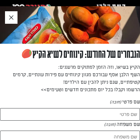
לג
אזור
וכן
חתון
»
»
דף הבית
...
קראנץ' חלבה וחמאת בוטנים
קראנץ' חלבה וחמאת בוטנים
הנבחרים של החודש: קינוחים לשיא הקיץ
עוגות שמרים בתבניות חד־פעמיות קטנות, שמתאימות בדיוקל
הקיץ בשיאו, וזה הזמן למתוקים מרעננים:
סוף השבוע. במקום 4 קטנות, אפשר להכין שתי עוגות גדולות
השף הלבן אסף עבורכם מגוון קינוחים עם פירות עונתיים, קרמים
יותר בתבניות מוארכות 27×8 ס"מ.
קטיפתיים, שגם ניתן להכין עם הילדים!
הרשמו וקבלו בכל יום מתכונים חדשים וטעימים>>
מאת: עורך השף הלבן
שם פרטי
(חובה)
שם משפחה
(חובה)