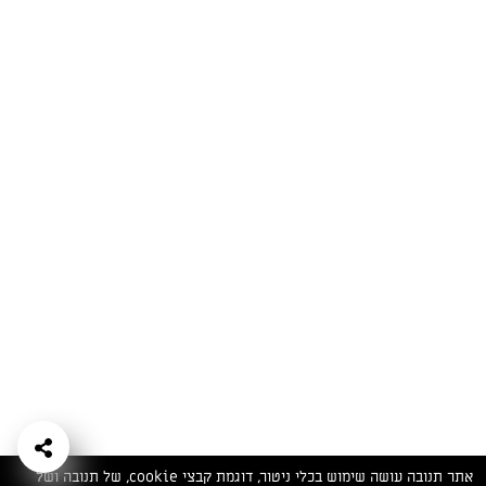
המתכונים הכי טעימים במקום אחד!
השף הלבן אסף עבורכם מתכונים חלומיים לחורף
מפנק! השאירו פרטים וקבלו מתכונים חדשים בכל
יום>>
צרפו אותי לניוזלטר
ערוצי השף
מדיניות
מפת אתר
שאלות
יצירת קשר
תנאי שימוש
פרטיות
ותשובות
הצהרת נגישות
אתר תנובה עושה שימוש בכלי ניטור, דוגמת קבצי cookie, של תנובה ושל