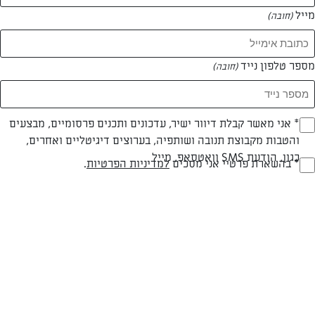
מייל
(חובה)
מספר טלפון נייד
(חובה)
Opt_I
* אני מאשר קבלת דיוור ישיר, עדכונים ותכנים פרסומיים, מבצעים
והטבות מקבוצת תנובה ושותפיה, בערוצים דיגיטליים ואחרים,
(חובה)
חלבי
עד 40 דק
בינונית
כגון, הודעת SMS וואטסאפ, מייל
RegulationsApprove
* בהשארת פרטיי אני מסכים
למדיניות הפרטיות
.
(חובה)
סוג מתכון
זמן הכנה
רמת מיומנות
המרכיבים ל 4 עוגות בתבניות 15x6 ס"מ:
לבצק: