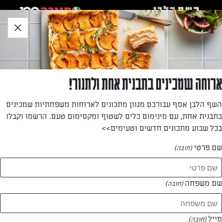
לג
אזור
וכן
חתון
»
»
דף הבית
...
עוגת המספרים – הגרסה מלוחה
עוגת המספרים – הגרסה מלוחה
ארוחה שמכינים בתבנית אחת ולתנור!
ברגע הראשון זה מבלבל אבל בעצם מדובר בקיש מרהיב במיוחד:
השף הלבן אסף עבורכם מגוון מתכונים לארוחות משפחתיות שמכינים
בצק פריך, קרם גבינה מלוחה מעודן ושלל ירקות ועשבי תיבול
בתבנית אחת, עם מינימום כלים לשטוף ומקסימום טעם. הרשמו וקבלו
בכל שבוע מתכונים חדשים וטעימים>>
מאת: נעמה רן
שם פרטי
(חובה)
שם משפחה
(חובה)
מייל
(חובה)