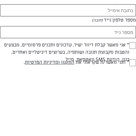
מספר טלפון נייד
(חובה)
* אני מאשר קבלת דיוור ישיר, עדכונים ותכנים פרסומיים, מבצעים
(חובה)
והטבות מקבוצת תנובה ושותפיה, בערוצים דיגיטליים ואחרים,
צילום: נעמה רן
כגון, הודעת SMS וואטסאפ, מייל
* הנני מאשר/ת שקראתי את
התקנון ומדיניות הפרטיות
.
(חובה)
חלבי
עד 40 דק
בינונית
סוג מתכון
זמן הכנה
רמת מיומנות
המרכיבים ל 10: