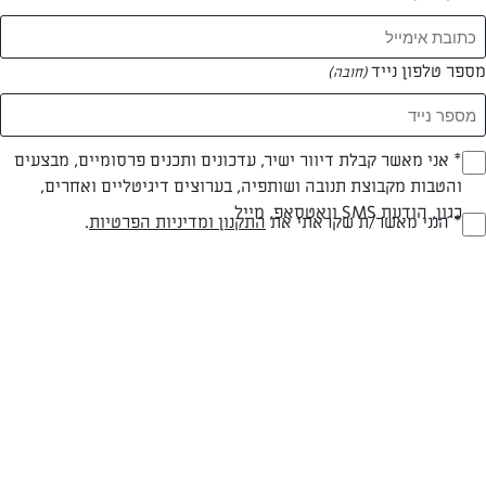
מספר טלפון נייד
(חובה)
* אני מאשר קבלת דיוור ישיר, עדכונים ותכנים פרסומיים, מבצעים
(חובה)
והטבות מקבוצת תנובה ושותפיה, בערוצים דיגיטליים ואחרים,
כגון, הודעת SMS וואטסאפ, מייל
חלבי
עד 20 דק
קלה
* הנני מאשר/ת שקראתי את
התקנון ומדיניות הפרטיות
.
(חובה)
סוג מתכון
זמן הכנה
רמת מיומנות
המרכיבים ל 4 מנות ילדים:
חבילת פתי בר בטעם שוקו