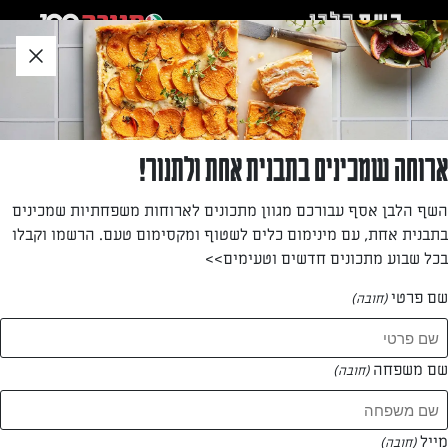
לג
אזור
וכן
חתון
»
»
דף הבית
...
עוגת ביסקוויטים בכוסות אישיות
עוגת ביסקוויטים בכוסות אישיות
ארוחה שמכינים בתבנית אחת ולתנור!
קינוחים אישיים בשכבות של קרם גבינה ופירורי ביסקוויטים.
השף הלבן אסף עבורכם מגוון מתכונים לארוחות משפחתיות שמכינים
קינוח טעים שכולם אוהבים, בעל מראה יפה ומפתה
בתבנית אחת, עם מינימום כלים לשטוף ומקסימום טעם. הרשמו וקבלו
בכל שבוע מתכונים חדשים וטעימים>>
מאת: עורך השף הלבן
שם פרטי
(חובה)
שם משפחה
(חובה)
מייל
(חובה)