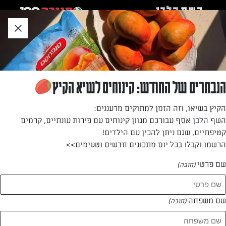
לג
אזור
וכן
חתון
»
»
דף הבית
...
טארט אפרסקים בקרם שקדים
טארט אפרסקים בקרם שקדים
הנבחרים של החודש: קינוחים לשיא הקיץ
קלתית פילו פריכה, חצאי אפרסק מתוקים וקרם שקדים וקוקוס
הקיץ בשיאו, וזה הזמן למתוקים מרעננים:
חמאתי.
השף הלבן אסף עבורכם מגוון קינוחים עם פירות עונתיים, קרמים
קטיפתיים, שגם ניתן להכין עם הילדים!
מאת: דנית סלומון
הרשמו וקבלו בכל יום מתכונים חדשים וטעימים>>
שם פרטי
(חובה)
שם משפחה
(חובה)