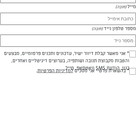
מייל
(חובה)
מספר טלפון נייד
(חובה)
צילום: יהודה סלומון
עיצוב: יהודה סלומון
Opt_I
* אני מאשר קבלת דיוור ישיר, עדכונים ותכנים פרסומיים, מבצעים
והטבות מקבוצת תנובה ושותפיה, בערוצים דיגיטליים ואחרים,
(חובה)
כגון, הודעת SMS וואטסאפ, מייל
חלבי
עד 40 דק
קלה
RegulationsApprove
* בהשארת פרטיי אני מסכים
למדיניות הפרטיות
.
(חובה)
סוג מתכון
זמן הכנה
רמת מיומנות
המרכיבים ל 8:
50 גרם חמאת "תנובה" מומסת להברשה