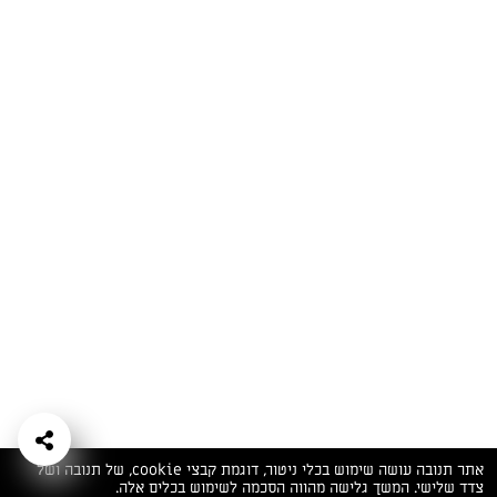
המתכונים הכי טעימים במקום אחד!
השף הלבן אסף עבורכם מתכונים חלומיים לחורף
מפנק! השאירו פרטים וקבלו מתכונים חדשים בכל
יום>>
צרפו אותי לניוזלטר
ערוצי השף
מדיניות
מפת אתר
שאלות
יצירת קשר
תנאי שימוש
פרטיות
ותשובות
הצהרת נגישות
אתר תנובה עושה שימוש בכלי ניטור, דוגמת קבצי cookie, של תנובה ושל
צדד שלישי. המשך גלישה מהווה הסכמה לשימוש בכלים אלה.