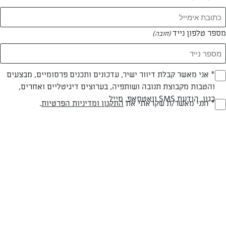
מספר טלפון נייד
(חובה)
* אני מאשר קבלת דיוור ישיר, עדכונים ותכנים פרסומיים, מבצעים
(חובה)
צילום: אלונה זוהר
עיצוב: אלונה זוהר
והטבות מקבוצת תנובה ושותפיה, בערוצים דיגיטליים ואחרים,
כגון, הודעת SMS וואטסאפ, מייל
* הנני מאשר/ת שקראתי את
התקנון ומדיניות הפרטיות
.
(חובה)
חלבי
עד 20 דק
קלה
סוג מתכון
זמן הכנה
רמת מיומנות
המרכיבים ל 8: