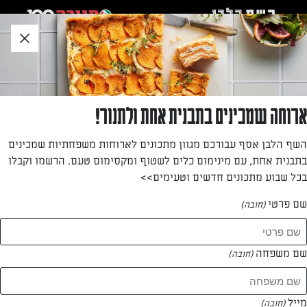
לג
אזור
וכן
חתון
»
»
דף הבית
...
עוגת שוקולד בחושה עם YOLO WHITE קרמל מלוח
עוגת שוקולד בחושה עם YOLO WHITE קרמל מלוח
ארוחה שמכינים בתבנית אחת ולתנור!
העוגה האולטימטיבית ליד הקפה! נראה אתכם מסתפקים רק
השף הלבן אסף עבורכם מגוון מתכונים לארוחות משפחתיות שמכינים
בפרוסה אחת
בתבנית אחת, עם מינימום כלים לשטוף ומקסימום טעם. הרשמו וקבלו
בכל שבוע מתכונים חדשים וטעימים>>
מאת: אלונה זוהר
שם פרטי
(חובה)
שם משפחה
(חובה)
מייל
(חובה)