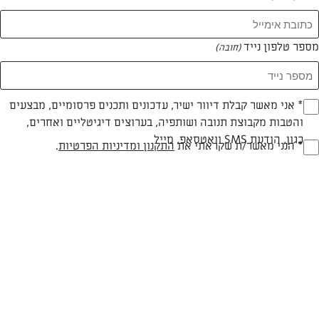
מספר טלפון נייד
(חובה)
* אני מאשר קבלת דיוור ישיר, עדכונים ותכנים פרסומיים, מבצעים
(חובה)
והטבות מקבוצת תנובה ושותפיה, בערוצים דיגיטליים ואחרים,
כגון, הודעת SMS וואטסאפ, מייל
חלבי
עד 20 דק
בינונית
* הנני מאשר/ת שקראתי את
התקנון ומדיניות הפרטיות
.
(חובה)
סוג מתכון
זמן הכנה
רמת מיומנות
המרכיבים ל תבנית אינגליש קייק באורך 30 ס"מ:
100 גרם חמאת "תנובה" בטמפ’ החדר