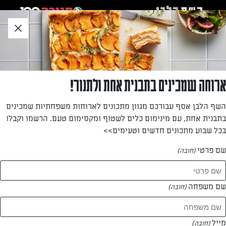
לג
אזור
וכן
חתון
»
»
דף הבית
...
עוגת קינמון ואגוזים
עוגת קינמון ואגוזים
ארוחה שמכינים בתבנית אחת ולתנור!
עוגה בחושה ומפנקת עם קינמון, אגוזים ושמנת חמוצה שנותנת
השף הלבן אסף עבורכם מגוון מתכונים לארוחות משפחתיות שמכינים
לה מרקם עשיר ומיוחד. ביס מתוק ומנחם לצד כוס משקה חם
בתבנית אחת, עם מינימום כלים לשטוף ומקסימום טעם. הרשמו וקבלו
בכל שבוע מתכונים חדשים וטעימים>>
מאת: עורך השף הלבן
שם פרטי
(חובה)
שם משפחה
(חובה)
מייל
(חובה)