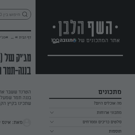
לג
אזור
וכן
חתון
»
»
דף הבית
...
מג'יק של (MAGIC SHELL)
בננה-תמר 
מתכונים
הטרנד ששבר את 
בננה תמר שמעלי
שתכינו בקיץ הקר
מה אוכלים היום?
מתכוני ארוחות
ארוחת בוקר
סלטים כריכים וממרחים
מאת: אינס י
תוספות
ארוחת צהריים
כל הסלטים כריכים וממרחים