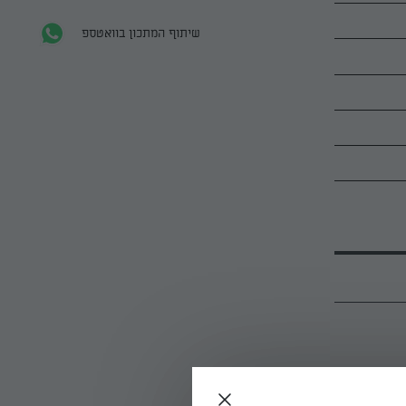
שיתוף המתכון בוואטספ
לידה).