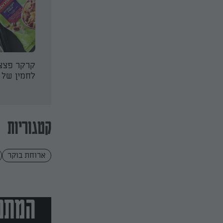
חבת ממולאות
שניצל ברוקולי אפוי
קרקר פצצ
לחמין של 
קטגוריות
ארוחת בוקר
המתכו