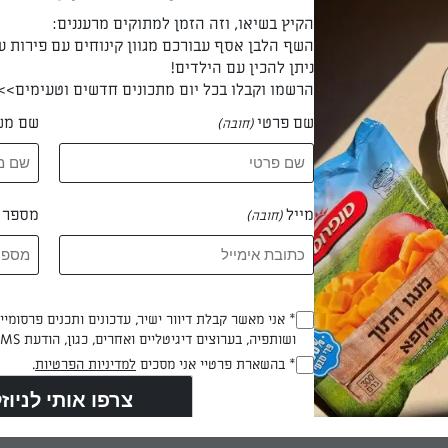
הקיץ בשיאו, וזה הזמן למתוקים מרעננים:
השף הלבן אסף עבורכם מגוון קינוחים עם פירות ע
י לקערות, משטחים לגובה אחיד ומקפיאים ל-15 דקות.
ניתן להכין עם הילדים!
הרשמו וקבלו בכל יום מתכונים חדשים וטעימים>>
 דקות
שם פרטי
שם מש
(חובה)
מייל
מספר ט
(חובה)
ולד: ממיסים את השוקולד והשמן במיקרוגל בפולסים של 30 שניות.
לת מרקם חלק.
Opt_In
* אני מאשר קבלת דיוור ישיר, עדכונים ותכנים פרסומי
ושותפיה, בערוצים דיגיטליים ואחרים, כגון, הודעת SMS וואטסאפ, מייל
(חובה)
RegulationsApproved
* בהשארת פרטיי אני מסכים
למדיניות הפרטיות
.
(חובה)
ולד המומס על גבי הסמודי הקפוא בקערות בשכבה אחידה ומקשטים
זים ודובדבנים.