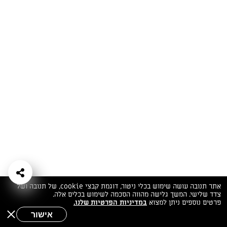
המתכונים הכי טעימים במקום אחד!
השף הלבן אסף עבורכם מתכונים חלומיים לחורף
מפנק! השאירו פרטים וקבלו מתכונים חדשים בכל
יום>>
צרפו אותי לניוזלטר
ערוצי השף
מדיניות
מפת אתר
שאלות
יצירת קשר
תנאי שימוש
פרטיות
ותשובות
הצהרת נגישות
אתר תנובה עושה שימוש בכלי ניטור, דוגמת קבצי cookie, של תנובה ושל
צדד שלישי. המשך גלישה מהווה הסכמה לשימוש בכלים אלה.
פרטים נוספים ניתן למצוא
במדיניות הפרטיות שלנו.
אישור
שאלות לשף
חיפוש
תפריט