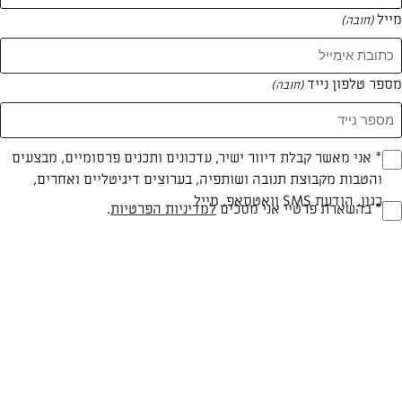
מייל
(חובה)
מספר טלפון נייד
(חובה)
Opt_I
* אני מאשר קבלת דיוור ישיר, עדכונים ותכנים פרסומיים, מבצעים
והטבות מקבוצת תנובה ושותפיה, בערוצים דיגיטליים ואחרים,
(חובה)
עד 20 דק
קלה
כגון, הודעת SMS וואטסאפ, מייל
RegulationsApprove
* בהשארת פרטיי אני מסכים
למדיניות הפרטיות
.
זמן הכנה
רמת מיומנות
(חובה)
המרכיבים ל קנקן - 4 כוסות:
1 לימון