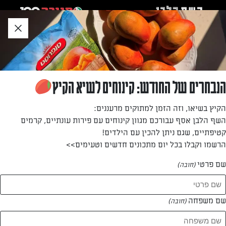
לג
אזור
וכן
חתון
»
»
דף הבית
...
סנגריה
סנגריה
הנבחרים של החודש: קינוחים לשיא הקיץ
כל הצעדים לסנגריה הקלאסית – קוקטייל קל להכנה ועשיר
הקיץ בשיאו, וזה הזמן למתוקים מרעננים:
בטעמים
השף הלבן אסף עבורכם מגוון קינוחים עם פירות עונתיים, קרמים
קטיפתיים, שגם ניתן להכין עם הילדים!
מאת: עורך השף הלבן
הרשמו וקבלו בכל יום מתכונים חדשים וטעימים>>
שם פרטי
(חובה)
שם משפחה
(חובה)