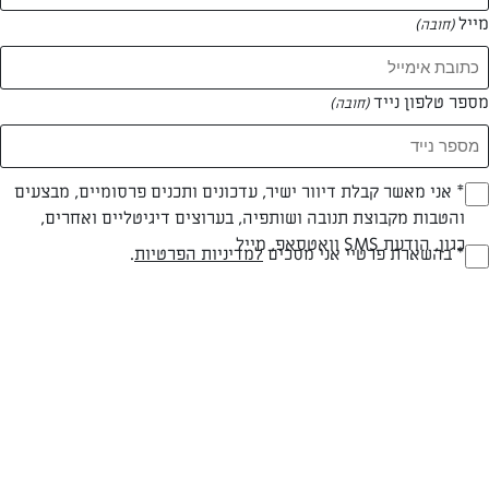
מייל
(חובה)
מספר טלפון נייד
(חובה)
Opt_I
* אני מאשר קבלת דיוור ישיר, עדכונים ותכנים פרסומיים, מבצעים
חלבי
עד 20 דק
קלה
והטבות מקבוצת תנובה ושותפיה, בערוצים דיגיטליים ואחרים,
(חובה)
כגון, הודעת SMS וואטסאפ, מייל
סוג מתכון
זמן הכנה
רמת מיומנות
RegulationsApprove
* בהשארת פרטיי אני מסכים
למדיניות הפרטיות
.
(חובה)
המרכיבים ל 5 כוסות:
6 בננות
10 תותים