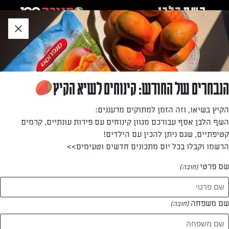
לג
אזור
וכן
חתון
»
»
דף הבית
...
מילקשייק תות בננה
מילקשייק תות בננה
הנבחרים של החודש: קינוחים לשיא הקיץ
מילשייק תות בננה, נפלא וטעים גם לילדים
הקיץ בשיאו, וזה הזמן למתוקים מרעננים:
השף הלבן אסף עבורכם מגוון קינוחים עם פירות עונתיים, קרמים
מאת: עדן בכר
קטיפתיים, שגם ניתן להכין עם הילדים!
הרשמו וקבלו בכל יום מתכונים חדשים וטעימים>>
שם פרטי
(חובה)
שם משפחה
(חובה)