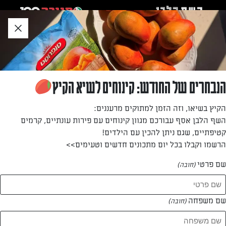
לג
אזור
וכן
חתון
»
»
דף הבית
...
מילקשייק פשוט, מרענן ומטריף!!!
מילקשייק פשוט, מרענן ומטריף!!!
הנבחרים של החודש: קינוחים לשיא הקיץ
שייק כיפי ומרענן לשיאו של יום חמים
הקיץ בשיאו, וזה הזמן למתוקים מרעננים:
השף הלבן אסף עבורכם מגוון קינוחים עם פירות עונתיים, קרמים
מאת: ליבי גולד
קטיפתיים, שגם ניתן להכין עם הילדים!
הרשמו וקבלו בכל יום מתכונים חדשים וטעימים>>
שם פרטי
(חובה)
שם משפחה
(חובה)