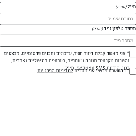
מייל
(חובה)
מספר טלפון נייד
(חובה)
Opt_I
* אני מאשר קבלת דיוור ישיר, עדכונים ותכנים פרסומיים, מבצעים
חלבי
עד 20 דק
קלה
והטבות מקבוצת תנובה ושותפיה, בערוצים דיגיטליים ואחרים,
(חובה)
כגון, הודעת SMS וואטסאפ, מייל
סוג מתכון
זמן הכנה
רמת מיומנות
RegulationsApprove
* בהשארת פרטיי אני מסכים
למדיניות הפרטיות
.
(חובה)
המרכיבים ל 2 מנות:
5 כוסות חלב
3 בננות