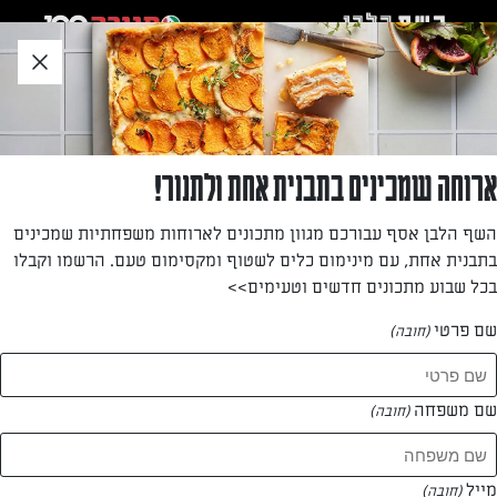
לג
אזור
וכן
חתון
»
»
דף הבית
...
בלינצ'ס גבינה מתוקה וענבים אדומים
בלינצ'ס גבינה מתוקה וענבים אדומים
ארוחה שמכינים בתבנית אחת ולתנור!
עלי בלינצ'ס ממולאים במלית גבינה לבלינצ'ס ובחצאי ענבים
השף הלבן אסף עבורכם מגוון מתכונים לארוחות משפחתיות שמכינים
אדומים.
בתבנית אחת, עם מינימום כלים לשטוף ומקסימום טעם. הרשמו וקבלו
בכל שבוע מתכונים חדשים וטעימים>>
מאת: דנית סלומון
שם פרטי
(חובה)
שם משפחה
(חובה)
מייל
(חובה)