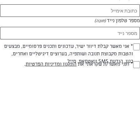
מספר טלפון נייד
(חובה)
* אני מאשר קבלת דיוור ישיר, עדכונים ותכנים פרסומיים, מבצעים
(חובה)
צילום: יהודה סלומון
עיצוב: יהודה סלומון
והטבות מקבוצת תנובה ושותפיה, בערוצים דיגיטליים ואחרים,
כגון, הודעת SMS וואטסאפ, מייל
* הנני מאשר/ת שקראתי את
התקנון ומדיניות הפרטיות
.
(חובה)
10 עלי בלינצ'ס "מעדנות" , מופשרים לפי ההוראות על האריזה
מעט חמאה "תנובה" לטיגון
2 גביעים (2x250 גרם) מלית לבלינצ'ס מסדרת "השף הלבן"