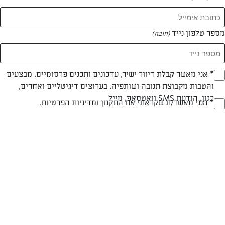
מספר טלפון נייד
(חובה)
* אני מאשר קבלת דיוור ישיר, עדכונים ותכנים פרסומיים, מבצעים
(חובה)
והטבות מקבוצת תנובה ושותפיה, בערוצים דיגיטליים ואחרים,
כגון, הודעת SMS וואטסאפ, מייל
חלבי
עד 40 דק
קלה
* הנני מאשר/ת שקראתי את
התקנון ומדיניות הפרטיות
.
(חובה)
סוג מתכון
זמן הכנה
רמת מיומנות
המרכיבים ל 15-20 יחידות בקוטר 20 ס״מ:
לבלילה: