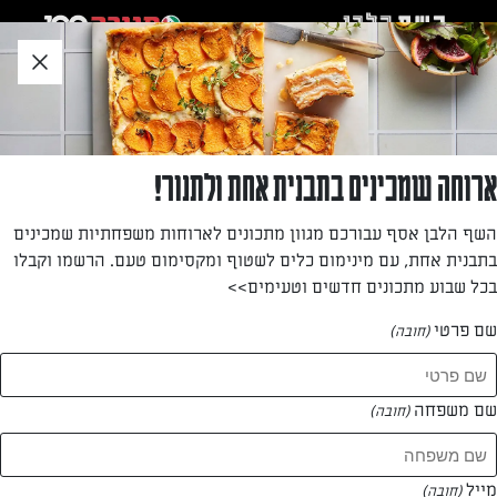
לג
אזור
וכן
חתון
»
»
דף הבית
...
בלינצ'ס במילוי גבינה וצימוקים
בלינצ'ס במילוי גבינה וצימוקים
ארוחה שמכינים בתבנית אחת ולתנור!
המתכון האהוב והנוסטלגי משנות ה-50 חוזר! חביתיות נפלאות
השף הלבן אסף עבורכם מגוון מתכונים לארוחות משפחתיות שמכינים
במילוי גבינה מתוקה וצימוקים שישמחו את כל בני המשפחה
בתבנית אחת, עם מינימום כלים לשטוף ומקסימום טעם. הרשמו וקבלו
בכל שבוע מתכונים חדשים וטעימים>>
מאת: אפרת ליכטנשטט
שם פרטי
(חובה)
שם משפחה
(חובה)
מייל
(חובה)