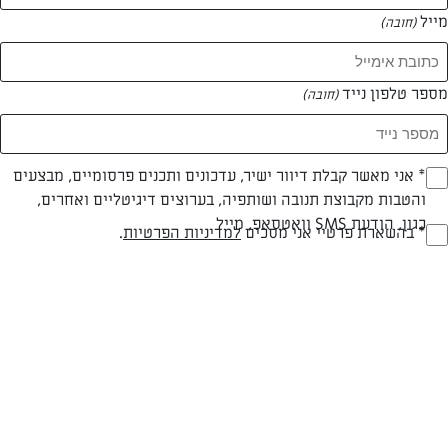
מייל
(חובה)
מספר טלפון נייד
(חובה)
Opt_I
* אני מאשר קבלת דיוור ישיר, עדכונים ותכנים פרסומיים, מבצעים
צילום: נמרוד סונדרס
עיצוב: נעה קנריק
והטבות מקבוצת תנובה ושותפיה, בערוצים דיגיטליים ואחרים,
(חובה)
כגון, הודעת SMS וואטסאפ, מייל
RegulationsApprove
* בהשארת פרטיי אני מסכים
למדיניות הפרטיות
.
חלבי
מעל שעה
בינונית
(חובה)
סוג מתכון
זמן הכנה
רמת מיומנות
4 כוסות קמח לבן