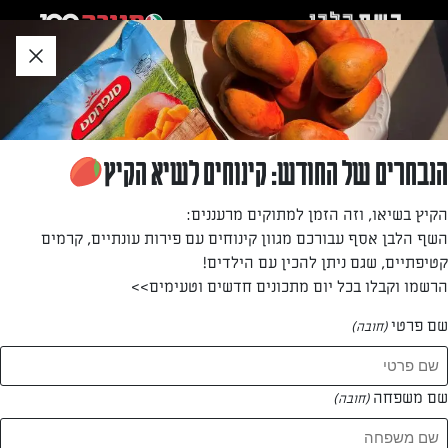
לג
אזור
וכן
חתון
»
»
דף הבית
...
סופגניות במילוי תותים אמיתיים
סופגניות במילוי תותים אמיתיים
הנבחרים של החודש: קינוחים לשיא הקיץ
סופגניות לחנוכה עם טוויסט: במקום הריבה, מילאנו את
הקיץ בשיאו, וזה הזמן למתוקים מרעננים:
הסופגניות בתותים אמיתיים! והתוצאה? חגיגית, מפתיעה
השף הלבן אסף עבורכם מגוון קינוחים עם פירות עונתיים, קרמים
ומאוזנת יותר. מתכון חדש שכדאי לנסות בחנוכה הקרוב
קטיפתיים, שגם ניתן להכין עם הילדים!
הרשמו וקבלו בכל יום מתכונים חדשים וטעימים>>
מאת: אינס ינאי
שם פרטי
(חובה)
שם משפחה
(חובה)