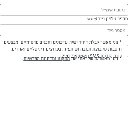
מספר טלפון נייד
(חובה)
* אני מאשר קבלת דיוור ישיר, עדכונים ותכנים פרסומיים, מבצעים
(חובה)
צילום: נעמה רן
והטבות מקבוצת תנובה ושותפיה, בערוצים דיגיטליים ואחרים,
כגון, הודעת SMS וואטסאפ, מייל
* הנני מאשר/ת שקראתי את
התקנון ומדיניות הפרטיות
.
(חובה)
חלבי
עד 20 דק
קלה
סוג מתכון
זמן הכנה
רמת מיומנות
המרכיבים ל 25 יחידות: