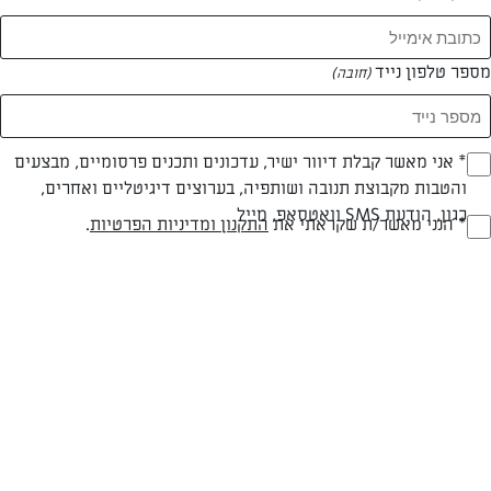
מספר טלפון נייד
(חובה)
* אני מאשר קבלת דיוור ישיר, עדכונים ותכנים פרסומיים, מבצעים
(חובה)
והטבות מקבוצת תנובה ושותפיה, בערוצים דיגיטליים ואחרים,
כגון, הודעת SMS וואטסאפ, מייל
* הנני מאשר/ת שקראתי את
התקנון ומדיניות הפרטיות
.
(חובה)
חלבי
60 דק
בינונית
סוג מתכון
זמן הכנה
רמת מיומנות