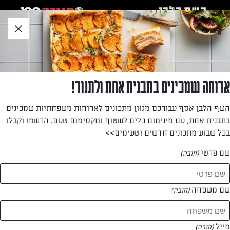
לג
אזור
וכן
חתון
»
»
דף הבית
...
ספגטי ברוטב שמן זית, עגבניות ובולגרית
ספגטי ברוטב שמן זית, עגבניות ובולגרית
ארוחה שמכינים בתבנית אחת ולתנור!
מנה עיקרית בקלי קלות: ספגטי עם רוטב עדין של שמן זית,
השף הלבן אסף עבורכם מגוון מתכונים לארוחות משפחתיות שמכינים
עגבניות שרי וגבינה בולגרית מפוררת
בתבנית אחת, עם מינימום כלים לשטוף ומקסימום טעם. הרשמו וקבלו
בכל שבוע מתכונים חדשים וטעימים>>
מאת: עורך השף הלבן
שם פרטי
(חובה)
שם משפחה
(חובה)
מייל
(חובה)