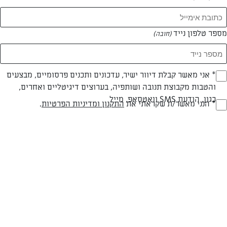
מספר טלפון נייד
(חובה)
* אני מאשר קבלת דיוור ישיר, עדכונים ותכנים פרסומיים, מבצעים
(חובה)
והטבות מקבוצת תנובה ושותפיה, בערוצים דיגיטליים ואחרים,
כגון, הודעת SMS וואטסאפ, מייל
חלבי
עד 20 דק
קלה
* הנני מאשר/ת שקראתי את
התקנון ומדיניות הפרטיות
.
(חובה)
סוג מתכון
זמן הכנה
רמת מיומנות
המרכיבים ל 2-3:
עלים מ-2 ענפי טימין