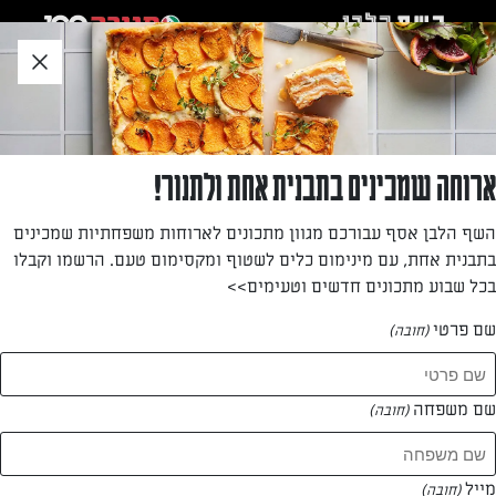
לג
אזור
וכן
חתון
»
»
דף הבית
...
מאפה פסטה עם כרובית צרובה, רוטב בשמל וגבינת חמד
מאפה פסטה עם כרובית צרובה, רוטב בשמל
ארוחה שמכינים בתבנית אחת ולתנור!
וגבינת חמד
השף הלבן אסף עבורכם מגוון מתכונים לארוחות משפחתיות שמכינים
בתבנית אחת, עם מינימום כלים לשטוף ומקסימום טעם. הרשמו וקבלו
אם אתם מארחים בערב חורפי קר ומחפשים מנה מרשימה
בכל שבוע מתכונים חדשים וטעימים>>
שתפנק את האורחים שלכם, זו המנה, מושחתת וטעימה בטירוף.
שם פרטי
(חובה)
מאת: יעל גרטי
שם משפחה
(חובה)
מייל
(חובה)