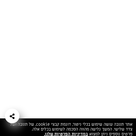
המתכונים הכי טעימים במקום אחד!
השף הלבן אסף עבורכם מתכונים חלומיים לחורף
מפנק! השאירו פרטים וקבלו מתכונים חדשים בכל
יום>>
צרפו אותי לניוזלטר
ערוצי השף
מדיניות
מפת אתר
שאלות
יצירת קשר
תנאי שימוש
פרטיות
ותשובות
הצהרת נגישות
אתר תנובה עושה שימוש בכלי ניטור, דוגמת קבצי cookie, של תנובה ושל
צדד שלישי. המשך גלישה מהווה הסכמה לשימוש בכלים אלה.
פרטים נוספים ניתן למצוא
במדיניות הפרטיות שלנו.