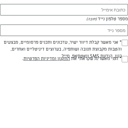
מספר טלפון נייד
(חובה)
* אני מאשר קבלת דיוור ישיר, עדכונים ותכנים פרסומיים, מבצעים
(חובה)
והטבות מקבוצת תנובה ושותפיה, בערוצים דיגיטליים ואחרים,
כגון, הודעת SMS וואטסאפ, מייל
* הנני מאשר/ת שקראתי את
התקנון ומדיניות הפרטיות
.
(חובה)
חלבי
60 דק
קשה
סוג מתכון
זמן הכנה
רמת מיומנות
מלח אטלנטי